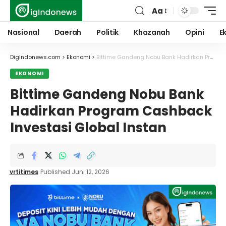
Aa
Font
Resizer
Nasional
Daerah
Politik
Khazanah
Opini
E
DigIndonews.com
>
Ekonomi
>
Bittime Gandeng Nobu Bank Hadirkan Program Cashback Investasi Global Instan
EKONOMI
Bittime Gandeng Nobu Bank
Hadirkan Program Cashback
Investasi Global Instan
vrtitimes
Published Juni 12, 2026