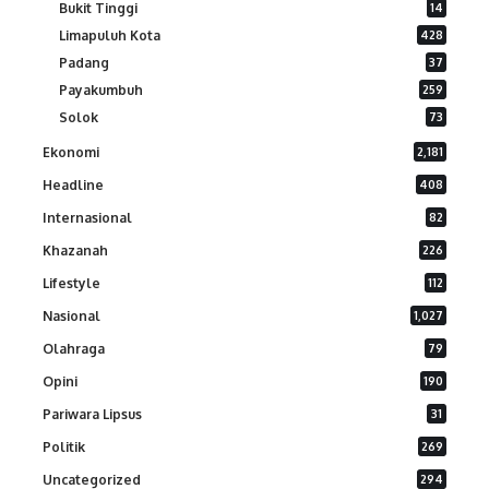
Bukit Tinggi
14
Limapuluh Kota
428
Padang
37
Payakumbuh
259
Solok
73
Ekonomi
2,181
Headline
408
Internasional
82
Khazanah
226
Lifestyle
112
Nasional
1,027
Olahraga
79
Opini
190
Pariwara Lipsus
31
Politik
269
Uncategorized
294