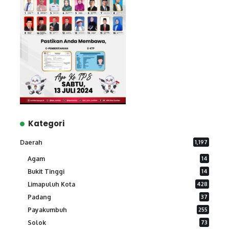
Kategori
Daerah
1,197
Agam
14
Bukit Tinggi
14
Limapuluh Kota
428
Padang
37
Payakumbuh
255
Solok
73