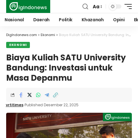
Aa
Font
Resizer
Nasional
Daerah
Politik
Khazanah
Opini
E
DigIndonews.com
>
Ekonomi
>
Biaya Kuliah SATU University Bandung: Investasi untuk Masa Depanmu
EKONOMI
Biaya Kuliah SATU University
Bandung: Investasi untuk
Masa Depanmu
vrtitimes
Published Desember 22, 2025