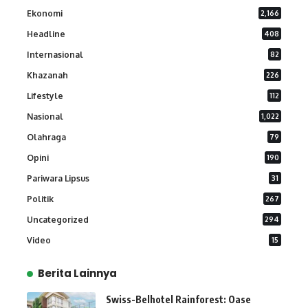
Ekonomi
2,166
Headline
408
Internasional
82
Khazanah
226
Lifestyle
112
Nasional
1,022
Olahraga
79
Opini
190
Pariwara Lipsus
31
Politik
267
Uncategorized
294
Video
15
Berita Lainnya
Swiss-Belhotel Rainforest: Oase