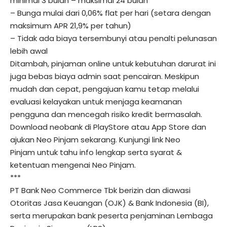
minimal 3 bulan – maksimal 24 bulan
– Bunga mulai dari 0,06% flat per hari (setara dengan
maksimum APR 21,9% per tahun)
– Tidak ada biaya tersembunyi atau penalti pelunasan
lebih awal
Ditambah, pinjaman online untuk kebutuhan darurat ini
juga bebas biaya admin saat pencairan. Meskipun
mudah dan cepat, pengajuan kamu tetap melalui
evaluasi kelayakan untuk menjaga keamanan
pengguna dan mencegah risiko kredit bermasalah.
Download neobank di
PlayStore
atau
App Store
dan
ajukan
Neo Pinjam
sekarang. Kunjungi link
Neo
Pinjam
untuk tahu info lengkap serta syarat &
ketentuan mengenai Neo Pinjam.
***
PT Bank Neo Commerce Tbk berizin dan diawasi
Otoritas Jasa Keuangan (OJK) & Bank Indonesia (BI),
serta merupakan bank peserta penjaminan Lembaga