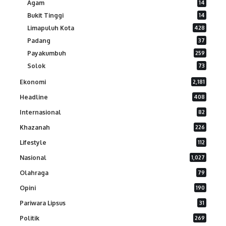
Agam
14
Bukit Tinggi
14
Limapuluh Kota
428
Padang
37
Payakumbuh
259
Solok
73
Ekonomi
2,181
Headline
408
Internasional
82
Khazanah
226
Lifestyle
112
Nasional
1,027
Olahraga
79
Opini
190
Pariwara Lipsus
31
Politik
269