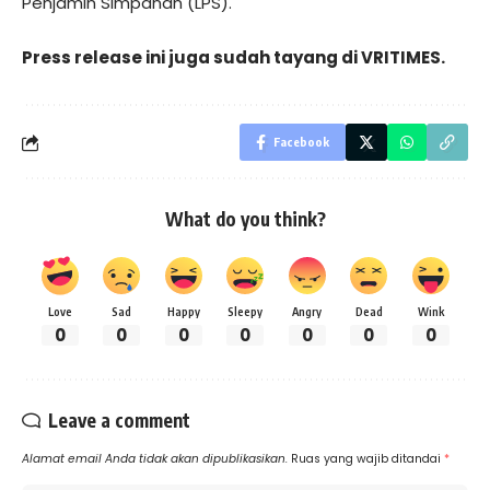
Penjamin Simpanan (LPS).
Press release ini juga sudah tayang di
VRITIMES
.
Facebook
What do you think?
Love
Sad
Happy
Sleepy
Angry
Dead
Wink
0
0
0
0
0
0
0
Leave a comment
Alamat email Anda tidak akan dipublikasikan.
Ruas yang wajib ditandai
*