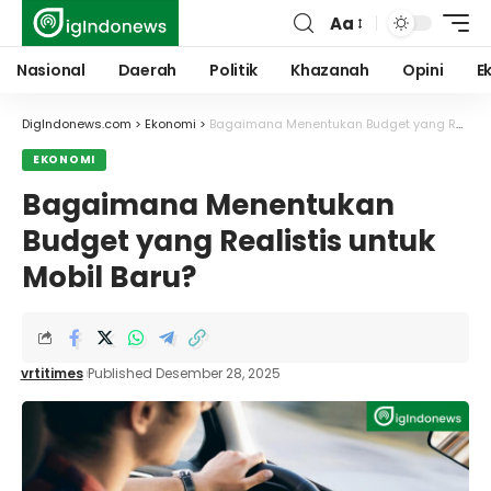
Aa
Font
Resizer
Nasional
Daerah
Politik
Khazanah
Opini
E
DigIndonews.com
>
Ekonomi
>
Bagaimana Menentukan Budget yang Realistis untuk Mobil Baru?
EKONOMI
Bagaimana Menentukan
Budget yang Realistis untuk
Mobil Baru?
vrtitimes
Published Desember 28, 2025