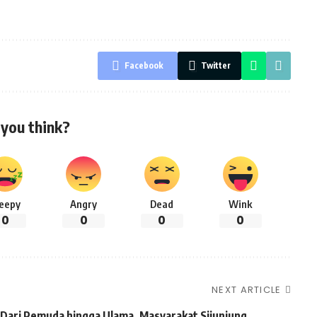
Facebook
Twitter
you think?
leepy
Angry
Dead
Wink
0
0
0
0
NEXT ARTICLE
Dari Pemuda hingga Ulama, Masyarakat Sijunjung