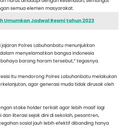
dan harus dihadapi dengan keseriusan, semangat
dengan semua elemen masyarakat.
dah Umumkan Jadwal Resmi tahun 2023
si jajaran Polres Labuhanbatu menunjukkan
 dalam menyelamatkan bangsa Indonesia
 bahaya barang haram tersebut,” tegasnya.
i Presisi itu mendorong Polres Labuhanbatu melakukan
elanjutan, agar generasi muda tidak dirusak oleh
an stake holder terkait agar lebih masif lagi
dan literasi sejak dini di sekolah, pesantren,
gahan sosial jauh lebih efektif dibanding hanya