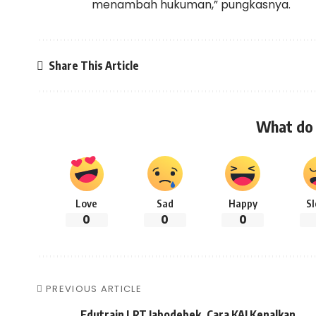
menambah hukuman,” pungkasnya.
Share This Article
What do 
Love
Sad
Happy
S
0
0
0
PREVIOUS ARTICLE
Edutrain LRT Jabodebek, Cara KAI Kenalkan