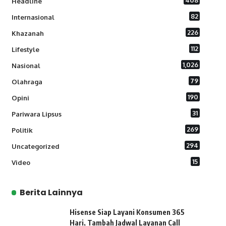
408
Headline
82
Internasional
226
Khazanah
112
Lifestyle
1,026
Nasional
79
Olahraga
190
Opini
31
Pariwara Lipsus
269
Politik
294
Uncategorized
15
Video
Berita Lainnya
Hisense Siap Layani Konsumen 365
Hari, Tambah Jadwal Layanan Call