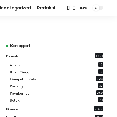
Uncategorized
Redaksi
Aa
Font
Resizer
Kategori
1,201
Daerah
14
Agam
14
Bukit Tinggi
428
Limapuluh Kota
37
Padang
259
Payakumbuh
73
Solok
2,180
Ekonomi