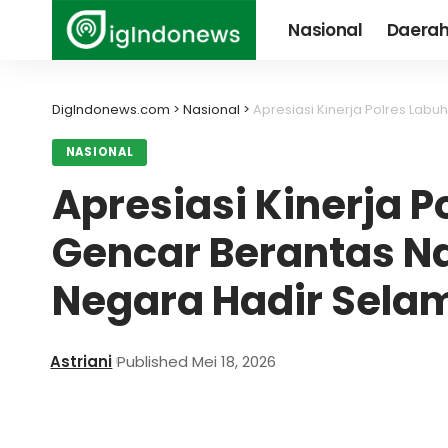
Nasional
Daera
DigIndonews.com
>
Nasional
>
Apresiasi Kinerja Polres Labuhanbat
NASIONAL
Apresiasi Kinerja 
Gencar Berantas Na
Negara Hadir Sela
Astriani
Published Mei 18, 2026