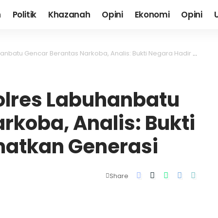
h
Politik
Khazanah
Opini
Ekonomi
Opini
u Gencar Berantas Narkoba, Analis: Bukti Negara Hadir Selamatkan Generasi
Polres Labuhanbatu
rkoba, Analis: Bukti
matkan Generasi
Share