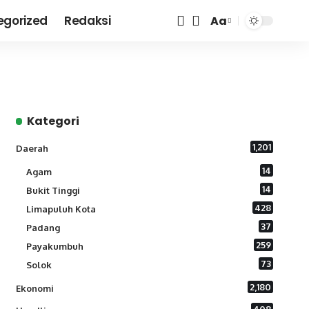
egorized
Redaksi
Aa
Font
Resizer
Kategori
1,201
Daerah
14
Agam
14
Bukit Tinggi
428
Limapuluh Kota
37
Padang
259
Payakumbuh
73
Solok
2,180
Ekonomi