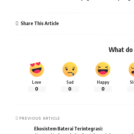
Share This Article
What do 
Love
Sad
Happy
S
0
0
0
PREVIOUS ARTICLE
Ekosistem Baterai Terintegrasi: