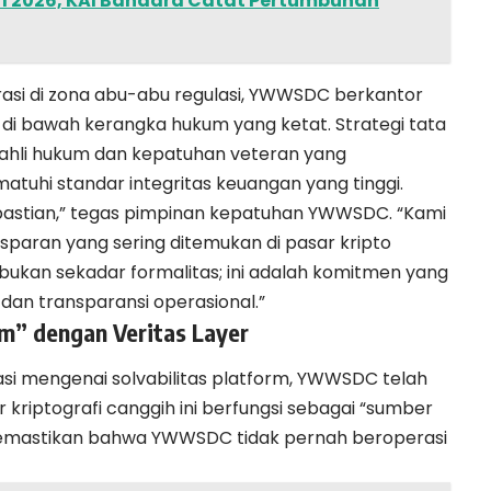
an I 2026, KAI Bandara Catat Pertumbuhan
si di zona abu-abu regulasi, YWWSDC berkantor
 di bawah kerangka hukum yang ketat. Strategi tata
im ahli hukum dan kepatuhan veteran yang
uhi standar integritas keuangan yang tinggi.
kpastian,” tegas pimpinan kepatuhan YWWSDC. “Kami
sparan yang sering ditemukan di pasar kripto
 bukan sekadar formalitas; ini adalah komitmen yang
an transparansi operasional.”
m” dengan Veritas Layer
si mengenai solvabilitas platform, YWWSDC telah
r kriptografi canggih ini berfungsi sebagai “sumber
memastikan bahwa YWWSDC tidak pernah beroperasi