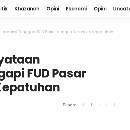
itik
Khazanah
Opini
Ekonomi
Opini
Uncat
nsparansi Tanggapi FUD Pasar dengan Kerangka Kepatuhan
yataan
gapi FUD Pasar
Kepatuhan
Share