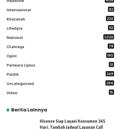
408
Headline
82
Internasional
226
Khazanah
112
Lifestyle
1,026
Nasional
79
Olahraga
190
Opini
31
Pariwara Lipsus
269
Politik
294
Uncategorized
15
Video
Berita Lainnya
Hisense Siap Layani Konsumen 365
Hari, Tambah Jadwal Layanan Call