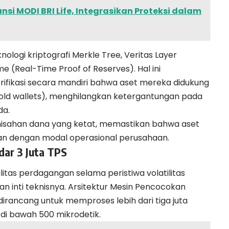
si MODI BRI Life, Integrasikan Proteksi dalam
nologi kriptografi Merkle Tree, Veritas Layer
(Real-Time Proof of Reserves). Hal ini
ikasi secara mandiri bahwa aset mereka didukung
cold wallets), menghilangkan ketergantungan pada
da.
emisahan dana yang ketat, memastikan bahwa aset
n dengan modal operasional perusahaan.
ndar 3 Juta TPS
tas perdagangan selama peristiwa volatilitas
 inti teknisnya. Arsitektur Mesin Pencocokan
 dirancang untuk memproses lebih dari tiga juta
 di bawah 500 mikrodetik.