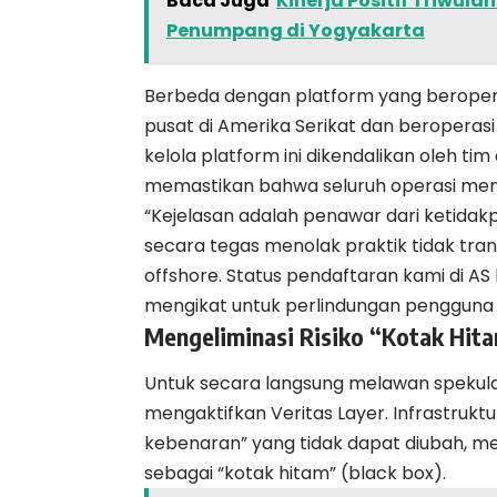
Baca Juga
Kinerja Positif Triwul
Penumpang di Yogyakarta
Berbeda dengan platform yang beropera
pusat di Amerika Serikat dan beroperasi
kelola platform ini dikendalikan oleh t
memastikan bahwa seluruh operasi memat
“Kejelasan adalah penawar dari ketida
secara tegas menolak praktik tidak tran
offshore. Status pendaftaran kami di AS
mengikat untuk perlindungan pengguna d
Mengeliminasi Risiko “Kotak Hita
Untuk secara langsung melawan spekula
mengaktifkan Veritas Layer. Infrastruktu
kebenaran” yang tidak dapat diubah, 
sebagai “kotak hitam” (black box).