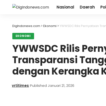
Nasional
Daerah
Pol
DigIndonews.com
>
Ekonomi
>
YWWSDC Rilis Pernyataan Tra
EKONOMI
YWWSDC Rilis Pern
Transparansi Tang
dengan Kerangka 
vrtitimes
Published Januari 21, 2026