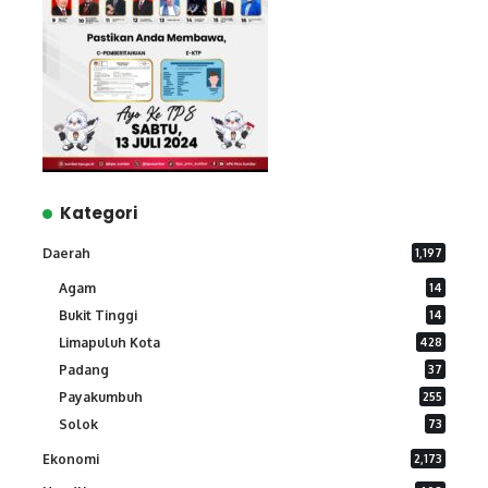
Kategori
Daerah
1,197
Agam
14
Bukit Tinggi
14
Limapuluh Kota
428
Padang
37
Payakumbuh
255
Solok
73
Ekonomi
2,173