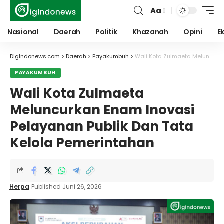
Aa
Font
Resizer
Nasional
Daerah
Politik
Khazanah
Opini
E
DigIndonews.com
>
Daerah
>
Payakumbuh
>
Wali Kota Zulmaeta Meluncurkan Enam Inovasi Pelayanan Publik Dan Tata Kelola Pemerintahan
PAYAKUMBUH
Wali Kota Zulmaeta
Meluncurkan Enam Inovasi
Pelayanan Publik Dan Tata
Kelola Pemerintahan
Herpa
Published Juni 26, 2026