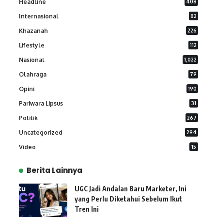
Headline
408
Internasional
82
Khazanah
226
Lifestyle
112
Nasional
1,022
Olahraga
79
Opini
190
Pariwara Lipsus
31
Politik
267
Uncategorized
294
Video
15
Berita Lainnya
UGC Jadi Andalan Baru Marketer, Ini
yang Perlu Diketahui Sebelum Ikut
Tren Ini