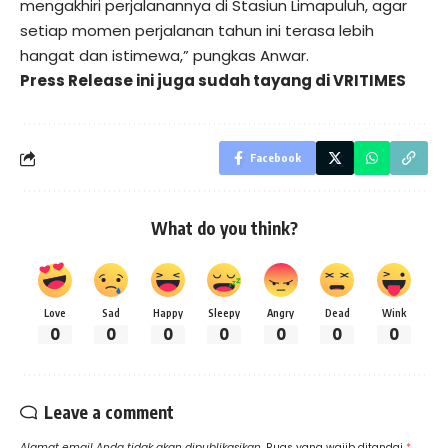
mengakhiri perjalanannya di Stasiun Limapuluh, agar
setiap momen perjalanan tahun ini terasa lebih
hangat dan istimewa,” pungkas Anwar.
Press Release ini juga sudah tayang di
VRITIMES
Facebook
What do you think?
Love
Sad
Happy
Sleepy
Angry
Dead
Wink
0
0
0
0
0
0
0
Leave a comment
Alamat email Anda tidak akan dipublikasikan.
Ruas yang wajib ditandai
*