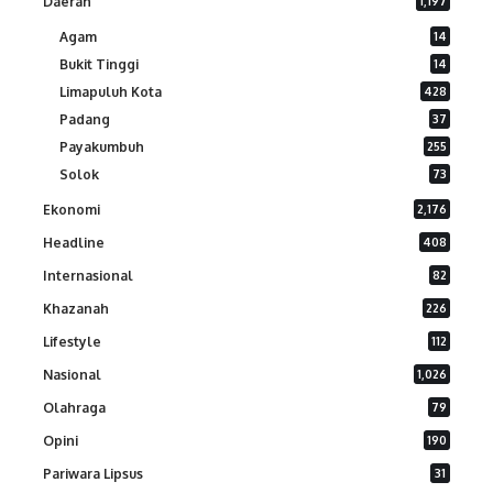
Daerah
1,197
Agam
14
Bukit Tinggi
14
Limapuluh Kota
428
Padang
37
Payakumbuh
255
Solok
73
Ekonomi
2,176
Headline
408
Internasional
82
Khazanah
226
Lifestyle
112
Nasional
1,026
Olahraga
79
Opini
190
Pariwara Lipsus
31