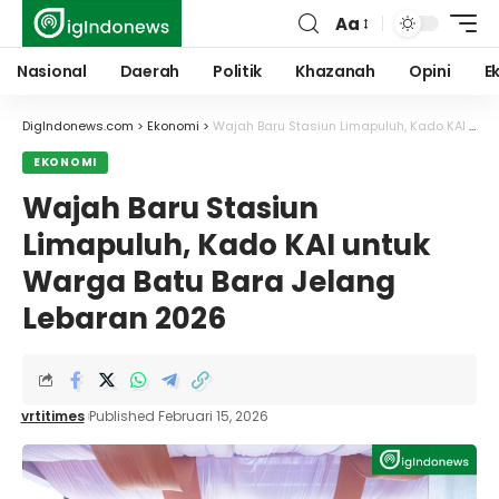
Aa
Font
Resizer
Nasional
Daerah
Politik
Khazanah
Opini
E
DigIndonews.com
>
Ekonomi
>
Wajah Baru Stasiun Limapuluh, Kado KAI untuk Warga Batu Bara Jelang Lebaran 2026
EKONOMI
Wajah Baru Stasiun
Limapuluh, Kado KAI untuk
Warga Batu Bara Jelang
Lebaran 2026
vrtitimes
Published Februari 15, 2026