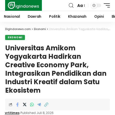
Aa
Font
Resizer
Nasional
Daerah
Politik
Khazanah
Opini
E
DigIndonews.com
>
Ekonomi
>
Universitas Amikom Yogyakarta Hadirkan Creative Economy Park, Integrasikan Pendidikan dan Industri Kreatif dalam Satu Ekosistem
EKONOMI
Universitas Amikom
Yogyakarta Hadirkan
Creative Economy Park,
Integrasikan Pendidikan dan
Industri Kreatif dalam Satu
Ekosistem
vrtitimes
Published Juli 8, 2026