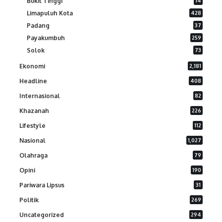
Bukit Tinggi
14
Limapuluh Kota
428
Padang
37
Payakumbuh
259
Solok
73
Ekonomi
2,181
Headline
408
Internasional
82
Khazanah
226
Lifestyle
112
Nasional
1,027
Olahraga
79
Opini
190
Pariwara Lipsus
31
Politik
269
Uncategorized
294