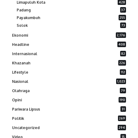
Limapuluh Kota
428
Padang
37
Payakumbuh
255
Solok
73
Ekonomi
2,176
Headline
408
Internasional
82
Khazanah
226
Lifestyle
112
Nasional
1,023
Olahraga
79
Opini
190
Pariwara Lipsus
31
Politik
269
Uncategorized
294
Video
15