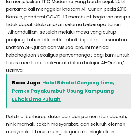
Ia menjelaskan TPQ Mudarma yang berdiri sejak 2014
pertama kali menggelar khatam Al-Qur’an pada 2016.
Namun, pandemi COVID-19 membuat kegiatan serupa
tidak dapat dilaksanakan selama beberapa tahun.
“Alhamdulillah, setelah melalui masa yang cukup
panjang, tahun ini kami kembali dapat melaksanakan
khatam Al-Qur’an dan wisuda Iqra. Ini menjadi
kebahagiaan sekaligus penyemangat bagi kami untuk
terus membina anak-anak dalam belajar Al-Qur’an,”
ujarnya.
Baca Juga
Halal Bihalal Gonjong Limo,
Pemko Payakumbuh Usung Kampuang
Luhak Limo Puluah
Refdinel berharap dukungan dari pemerintah daerah,
ninik mamak, tokoh masyarakat, dan seluruh elemen
masyarakat terus mengalir guna meningkatkan