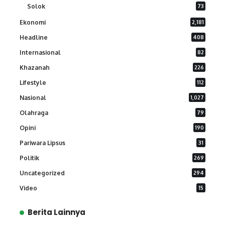
Solok
73
Ekonomi
2,181
Headline
408
Internasional
82
Khazanah
226
Lifestyle
112
Nasional
1,027
Olahraga
79
Opini
190
Pariwara Lipsus
31
Politik
269
Uncategorized
294
Video
15
Berita Lainnya