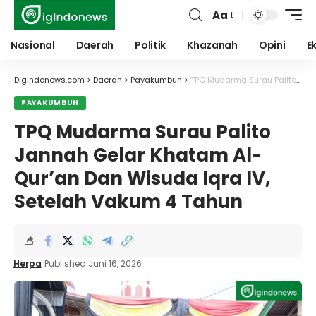
Aa
Font
Resizer
Nasional
Daerah
Politik
Khazanah
Opini
E
DigIndonews.com
>
Daerah
>
Payakumbuh
>
TPQ Mudarma Surau Palito Jannah Gelar Khatam Al-Qur’an Dan Wisuda Iqra IV, Setelah Vakum 4 Tahun
PAYAKUMBUH
TPQ Mudarma Surau Palito
Jannah Gelar Khatam Al-
Qur’an Dan Wisuda Iqra IV,
Setelah Vakum 4 Tahun
Herpa
Published Juni 16, 2026