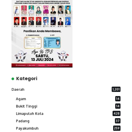
Kategori
Daerah
1,201
Agam
14
Bukit Tinggi
14
Limapuluh Kota
428
Padang
37
Payakumbuh
259