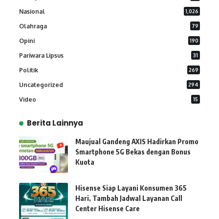
Nasional
1,026
Olahraga
79
Opini
190
Pariwara Lipsus
31
Politik
269
Uncategorized
294
Video
15
Berita Lainnya
Maujual Gandeng AXIS Hadirkan Promo
Smartphone 5G Bekas dengan Bonus
Kuota
Hisense Siap Layani Konsumen 365
Hari, Tambah Jadwal Layanan Call
Center Hisense Care