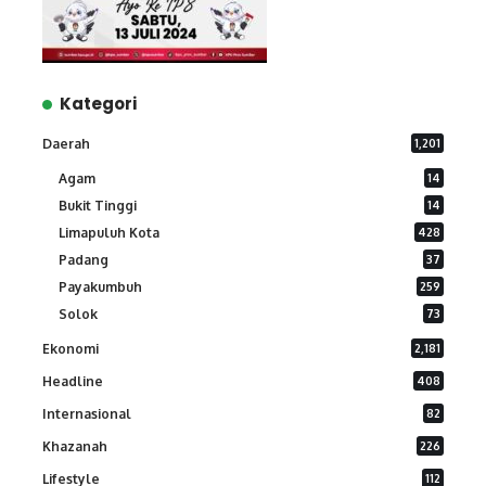
Kategori
Daerah
1,201
Agam
14
Bukit Tinggi
14
Limapuluh Kota
428
Padang
37
Payakumbuh
259
Solok
73
Ekonomi
2,181
Headline
408
Internasional
82
Khazanah
226
Lifestyle
112