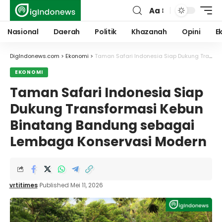
Aa
Font
Resizer
Nasional
Daerah
Politik
Khazanah
Opini
E
DigIndonews.com
>
Ekonomi
>
Taman Safari Indonesia Siap Dukung Transformasi Kebun Binatang Bandung sebagai Lembaga Konservasi Modern
EKONOMI
Taman Safari Indonesia Siap
Dukung Transformasi Kebun
Binatang Bandung sebagai
Lembaga Konservasi Modern
vrtitimes
Published Mei 11, 2026