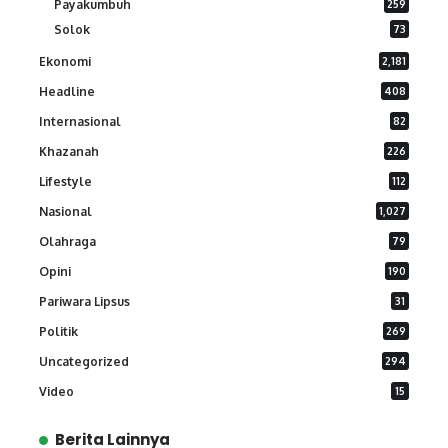
Payakumbuh
259
Solok
73
Ekonomi
2,181
Headline
408
Internasional
82
Khazanah
226
Lifestyle
112
Nasional
1,027
Olahraga
79
Opini
190
Pariwara Lipsus
31
Politik
269
Uncategorized
294
Video
15
Berita Lainnya