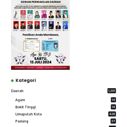
Kategori
Daerah
1,201
Agam
14
Bukit Tinggi
14
Limapuluh Kota
428
Padang
37