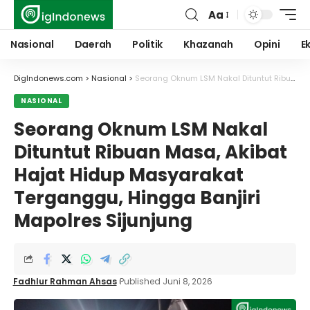
Aa
Font
Resizer
Nasional
Daerah
Politik
Khazanah
Opini
E
DigIndonews.com
>
Nasional
>
Seorang Oknum LSM Nakal Dituntut Ribuan Masa, Akibat Hajat Hidup Masyarakat Terganggu, Hingga Banjiri Mapolres Sijunjung
NASIONAL
Seorang Oknum LSM Nakal
Dituntut Ribuan Masa, Akibat
Hajat Hidup Masyarakat
Terganggu, Hingga Banjiri
Mapolres Sijunjung
Fadhlur Rahman Ahsas
Published Juni 8, 2026