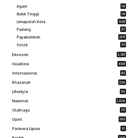
Agam
14
Bukit Tinggi
14
Limapuluh Kota
428
Padang
37
Payakumbuh
259
Solok
73
Ekonomi
2,181
Headline
408
Internasional
82
Khazanah
226
Lifestyle
112
Nasional
1,026
Olahraga
79
Opini
190
Pariwara Lipsus
31
Politik
269