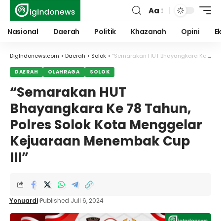
Aa
Font
Resizer
Nasional
Daerah
Politik
Khazanah
Opini
E
DigIndonews.com
>
Daerah
>
Solok
>
“Semarakan HUT Bhayangkara Ke 78 Tahun, Polres Solok Kota Menggelar Kejuaraan Menembak Cup III”
DAERAH
OLAHRAGA
SOLOK
“Semarakan HUT
Bhayangkara Ke 78 Tahun,
Polres Solok Kota Menggelar
Kejuaraan Menembak Cup
III”
Yonuardi
Published Juli 6, 2024