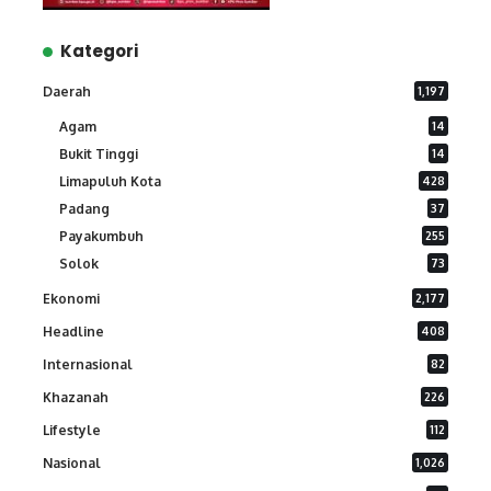
Kategori
Daerah
1,197
Agam
14
Bukit Tinggi
14
Limapuluh Kota
428
Padang
37
Payakumbuh
255
Solok
73
Ekonomi
2,177
Headline
408
Internasional
82
Khazanah
226
Lifestyle
112
Nasional
1,026