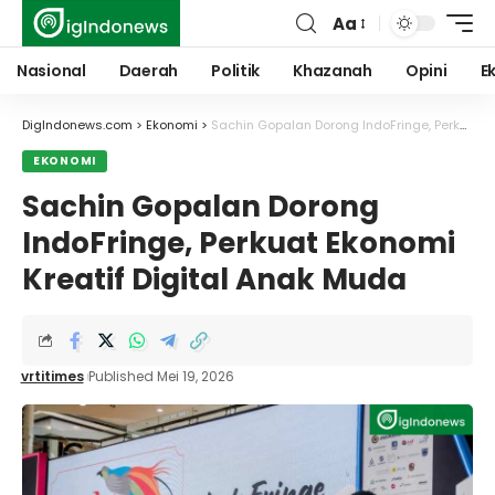
Aa
Font
Resizer
Nasional
Daerah
Politik
Khazanah
Opini
E
DigIndonews.com
>
Ekonomi
>
Sachin Gopalan Dorong IndoFringe, Perkuat Ekonomi Kreatif Digital Anak Muda
EKONOMI
Sachin Gopalan Dorong
IndoFringe, Perkuat Ekonomi
Kreatif Digital Anak Muda
vrtitimes
Published Mei 19, 2026