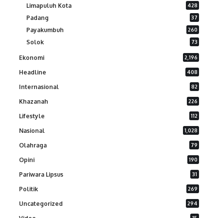
Limapuluh Kota
428
Padang
37
Payakumbuh
260
Solok
73
Ekonomi
2,196
Headline
408
Internasional
82
Khazanah
226
Lifestyle
112
Nasional
1,028
Olahraga
79
Opini
190
Pariwara Lipsus
31
Politik
269
Uncategorized
294
15