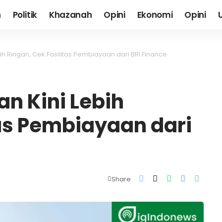
h
Politik
Khazanah
Opini
Ekonomi
Opini
 Ringan, Cek Fasilitas Pembiayaan dari BRI Finance
n Kini Lebih
tas Pembiayaan dari
Share