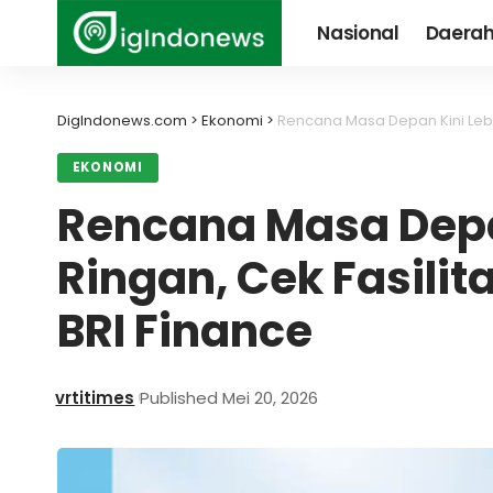
Nasional
Daera
DigIndonews.com
>
Ekonomi
>
Rencana Masa Depan Kini Lebih
EKONOMI
Rencana Masa Depa
Ringan, Cek Fasili
BRI Finance
vrtitimes
Published Mei 20, 2026