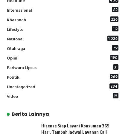
408
Headline
82
Internasional
226
Khazanah
112
Lifestyle
1,026
Nasional
79
Olahraga
190
Opini
31
Pariwara Lipsus
269
Politik
294
Uncategorized
15
Video
Berita Lainnya
Hisense Siap Layani Konsumen 365
Hari, Tambah Jadwal Layanan Call