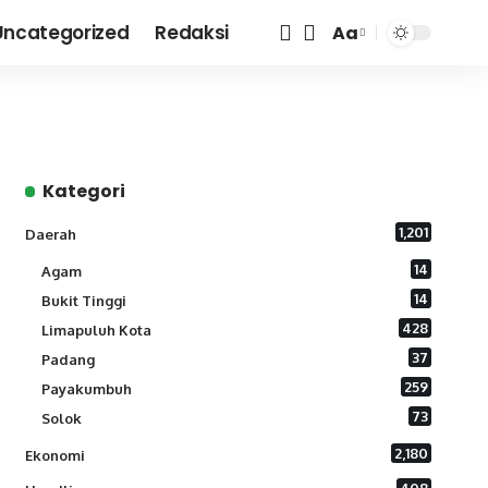
Uncategorized
Redaksi
Aa
Font
Resizer
Kategori
1,201
Daerah
14
Agam
14
Bukit Tinggi
428
Limapuluh Kota
37
Padang
259
Payakumbuh
73
Solok
2,180
Ekonomi