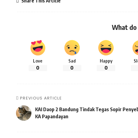
Share This Article
What do 
Love
Sad
Happy
S
0
0
0
PREVIOUS ARTICLE
KAI Daop 2 Bandung Tindak Tegas Sopir Penye
KA Papandayan