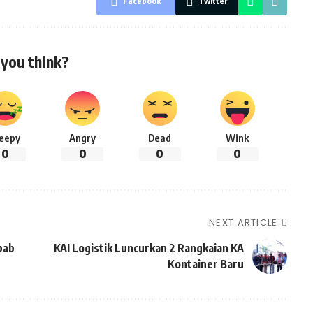
Facebook
Twitter
you think?
leepy
Angry
Dead
Wink
0
0
0
0
NEXT ARTICLE
bab
KAI Logistik Luncurkan 2 Rangkaian KA
Kontainer Baru