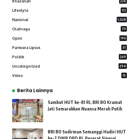
Khazanah
226
Lifestyle
112
Nasional
1,028
Olahraga
79
Opini
190
Pariwara Lipsus
31
Politik
269
Uncategorized
294
Video
15
Berita Lainnya
Sambut HUT ke-81 RI, BRI BO Kramat
Jati Semarakkan Nuansa Merah Putih
BRI BO Sudirman Semanggi Hadiri HUT
ke-7 DWP DPD RI, Pererat Sinergi