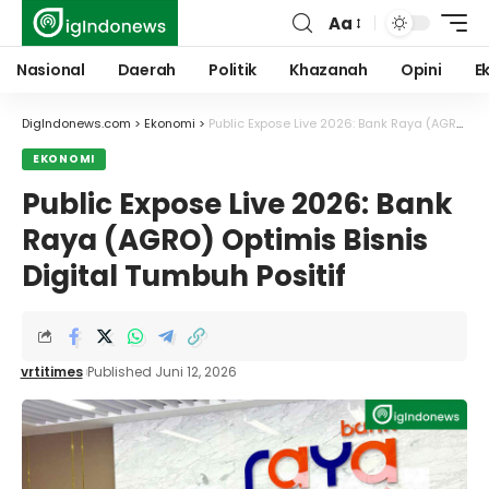
Aa
Font
Resizer
Nasional
Daerah
Politik
Khazanah
Opini
E
DigIndonews.com
>
Ekonomi
>
Public Expose Live 2026: Bank Raya (AGRO) Optimis Bisnis Digital Tumbuh Positif
EKONOMI
Public Expose Live 2026: Bank
Raya (AGRO) Optimis Bisnis
Digital Tumbuh Positif
vrtitimes
Published Juni 12, 2026