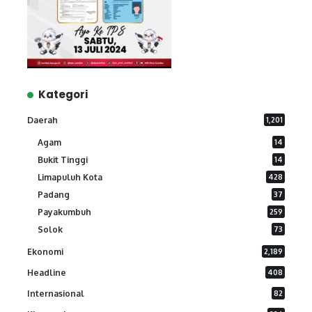
Kategori
Daerah
1,201
Agam
14
Bukit Tinggi
14
Limapuluh Kota
428
Padang
37
Payakumbuh
259
Solok
73
Ekonomi
2,189
Headline
408
Internasional
82