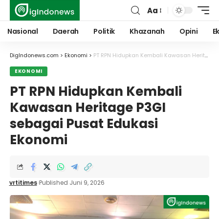
Aa
Font
Resizer
Nasional
Daerah
Politik
Khazanah
Opini
E
DigIndonews.com
>
Ekonomi
>
PT RPN Hidupkan Kembali Kawasan Heritage P3GI sebagai Pusat Edukasi Ekonomi
EKONOMI
PT RPN Hidupkan Kembali
Kawasan Heritage P3GI
sebagai Pusat Edukasi
Ekonomi
vrtitimes
Published Juni 9, 2026