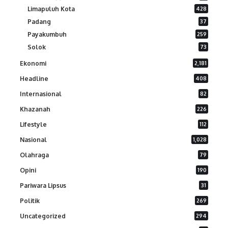
Limapuluh Kota
428
Padang
37
Payakumbuh
259
Solok
73
Ekonomi
2,181
Headline
408
Internasional
82
Khazanah
226
Lifestyle
112
Nasional
1,028
Olahraga
79
Opini
190
Pariwara Lipsus
31
Politik
269
Uncategorized
294