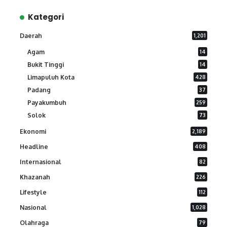
Kategori
Daerah
1,201
Agam
14
Bukit Tinggi
14
Limapuluh Kota
428
Padang
37
Payakumbuh
259
Solok
73
Ekonomi
2,189
Headline
408
Internasional
82
Khazanah
226
Lifestyle
112
Nasional
1,028
Olahraga
79