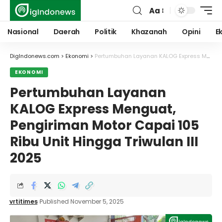
Aa
Font
Resizer
Nasional
Daerah
Politik
Khazanah
Opini
E
DigIndonews.com
>
Ekonomi
>
Pertumbuhan Layanan KALOG Express Menguat, Pengiriman Motor Capai 105 Ribu Unit Hingga Triwulan III 2025
EKONOMI
Pertumbuhan Layanan
KALOG Express Menguat,
Pengiriman Motor Capai 105
Ribu Unit Hingga Triwulan III
2025
vrtitimes
Published November 5, 2025