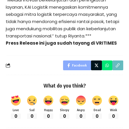
layanan, KAI Logistik menegaskan komitmennya
sebagai mitra logistik terpercaya masyarakat, yang
tidak hanya mendorong efisiensi rantai pasok, tetapi
juga mendukung mobilitas publik dan keberlanjutan
transportasi nasional.” tutup Riyanta.***
Press Release ini juga sudah tayang di
VRITIMES
Facebook
What do you think?
Love
Sad
Happy
Sleepy
Angry
Dead
Wink
0
0
0
0
0
0
0