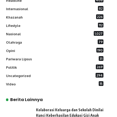
408
Headline
82
Internasional
226
Khazanah
112
Lifestyle
1,027
Nasional
79
Olahraga
190
Opini
31
Pariwara Lipsus
269
Politik
294
Uncategorized
15
Video
Berita Lainnya
Kolaborasi Keluarga dan Sekolah Dinilai
Kunci Keberhasilan Edukasi Gizi Anak