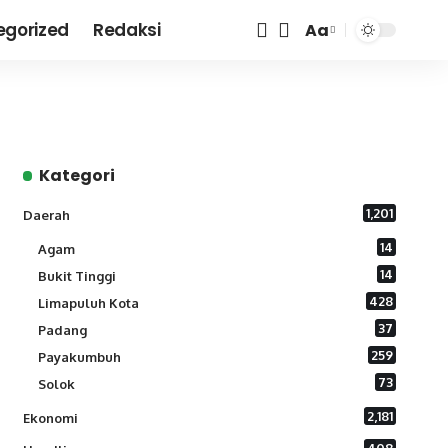
egorized
Redaksi
Aa
Font
Resizer
Kategori
1,201
Daerah
14
Agam
14
Bukit Tinggi
428
Limapuluh Kota
37
Padang
259
Payakumbuh
73
Solok
2,181
Ekonomi