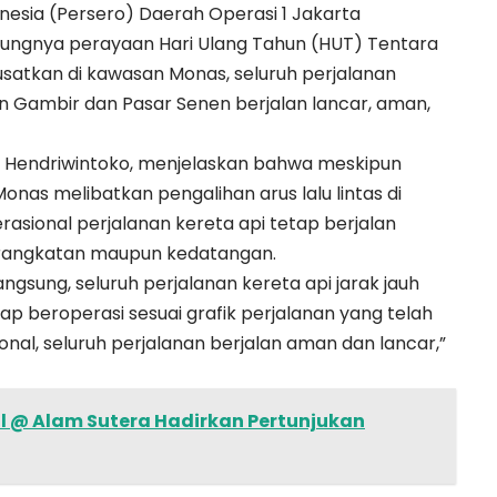
nesia (Persero) Daerah Operasi 1 Jakarta
ngnya perayaan Hari Ulang Tahun (HUT) Tentara
usatkan di kawasan Monas, seluruh perjalanan
un Gambir dan Pasar Senen berjalan lancar, aman,
an Hendriwintoko, menjelaskan bahwa meskipun
nas melibatkan pengalihan arus lalu lintas di
perasional perjalanan kereta api tetap berjalan
rangkatan maupun kedatangan.
gsung, seluruh perjalanan kereta api jarak jauh
ap beroperasi sesuai grafik perjalanan yang telah
nal, seluruh perjalanan berjalan aman dan lancar,”
l @ Alam Sutera Hadirkan Pertunjukan