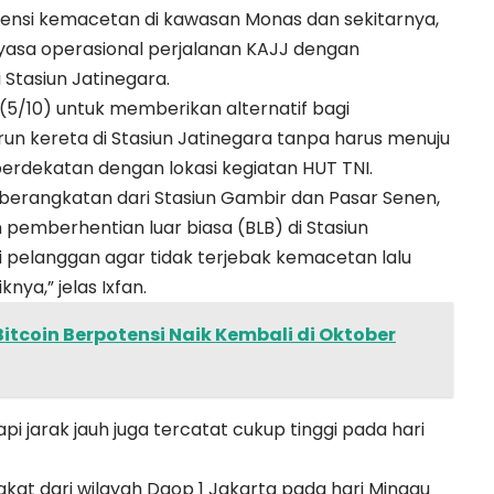
tensi kemacetan di kawasan Monas dan sekitarnya,
yasa operasional perjalanan KAJJ dengan
 Stasiun Jatinegara.
 (5/10) untuk memberikan alternatif bagi
n kereta di Stasiun Jatinegara tanpa harus menuju
erdekatan dengan lokasi kegiatan HUT TNI.
eberangkatan dari Stasiun Gambir dan Pasar Senen,
pemberhentian luar biasa (BLB) di Stasiun
agi pelanggan agar tidak terjebak kemacetan lalu
nya,” jelas Ixfan.
itcoin Berpotensi Naik Kembali di Oktober
pi jarak jauh juga tercatat cukup tinggi pada hari
kat dari wilayah Daop 1 Jakarta pada hari Minggu