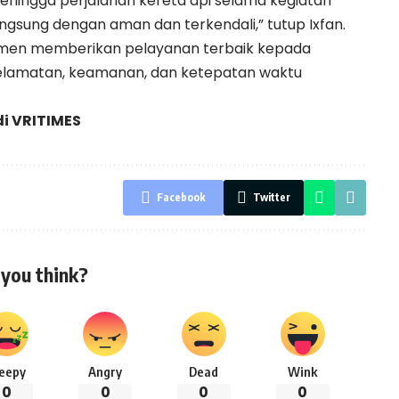
sehingga perjalanan kereta api selama kegiatan
ngsung dengan aman dan terkendali,” tutup Ixfan.
itmen memberikan pelayanan terbaik kepada
lamatan, keamanan, dan ketepatan waktu
di
VRITIMES
Facebook
Twitter
you think?
leepy
Angry
Dead
Wink
0
0
0
0