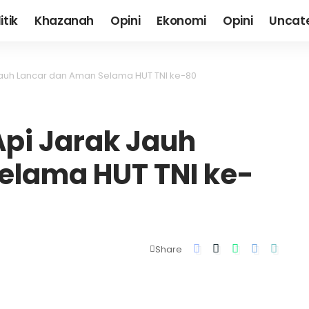
itik
Khazanah
Opini
Ekonomi
Opini
Uncat
Jauh Lancar dan Aman Selama HUT TNI ke-80
Api Jarak Jauh
elama HUT TNI ke-
Share