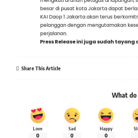
mengikuti arahan petugas di lapangan, 
besar di pusat kota Jakarta dapat berla
KAI Daop 1 Jakarta akan terus berkom
pelanggan dengan mengutamakan kese
perjalanan.
Press Release ini juga sudah tayang 
Share This Article
What do 
Love
Sad
Happy
S
0
0
0