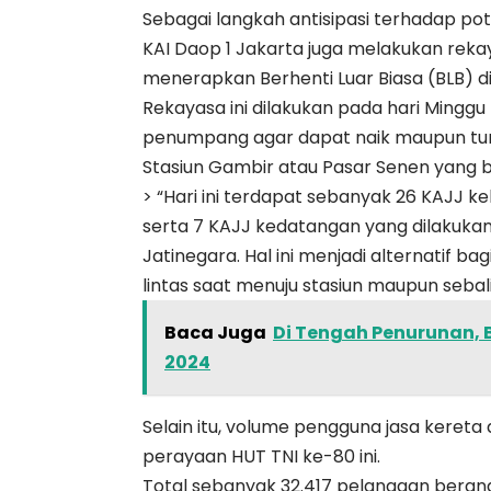
Sebagai langkah antisipasi terhadap po
KAI Daop 1 Jakarta juga melakukan reka
menerapkan Berhenti Luar Biasa (BLB) di
Rekayasa ini dilakukan pada hari Minggu
penumpang agar dapat naik maupun turu
Stasiun Gambir atau Pasar Senen yang b
> “Hari ini terdapat sebanyak 26 KAJJ k
serta 7 KAJJ kedatangan yang dilakukan 
Jatinegara. Hal ini menjadi alternatif b
lintas saat menuju stasiun maupun sebalik
Baca Juga
Di Tengah Penurunan, B
2024
Selain itu, volume pengguna jasa kereta a
perayaan HUT TNI ke-80 ini.
Total sebanyak 32.417 pelanggan berang