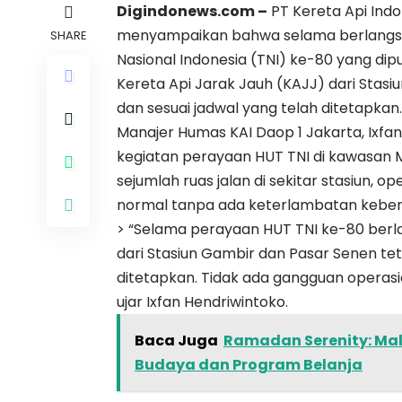
Digindonews.com –
PT Kereta Api Indo
menyampaikan bahwa selama berlangsu
SHARE
Nasional Indonesia (TNI) ke-80 yang dip
Kereta Api Jarak Jauh (KAJJ) dari Stasi
dan sesuai jadwal yang telah ditetapkan.
Manajer Humas KAI Daop 1 Jakarta, Ixf
kegiatan perayaan HUT TNI di kawasan Mo
sejumlah ruas jalan di sekitar stasiun, o
normal tanpa ada keterlambatan kebe
> “Selama perayaan HUT TNI ke-80 berlan
dari Stasiun Gambir dan Pasar Senen tet
ditetapkan. Tidak ada gangguan operasio
ujar Ixfan Hendriwintoko.
Baca Juga
Ramadan Serenity: Mal
Budaya dan Program Belanja