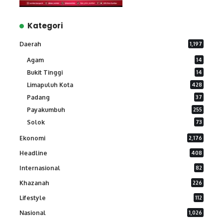
Kategori
Daerah
1,197
Agam
14
Bukit Tinggi
14
Limapuluh Kota
428
Padang
37
Payakumbuh
255
Solok
73
Ekonomi
2,176
Headline
408
Internasional
82
Khazanah
226
Lifestyle
112
Nasional
1,026