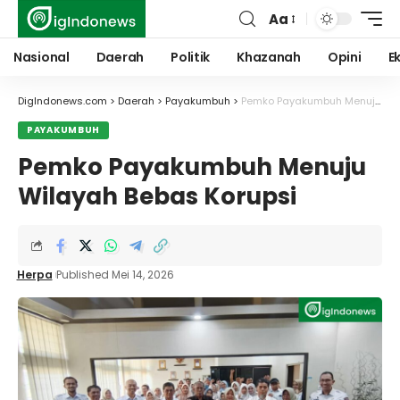
Aa
Font
Resizer
Nasional
Daerah
Politik
Khazanah
Opini
E
DigIndonews.com
>
Daerah
>
Payakumbuh
>
Pemko Payakumbuh Menuju Wilayah Bebas Korupsi
PAYAKUMBUH
Pemko Payakumbuh Menuju
Wilayah Bebas Korupsi
Herpa
Published Mei 14, 2026