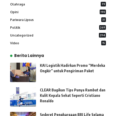
Olahraga
79
Opini
190
Pariwara Lipsus
31
Politik
269
Uncategorized
294
Video
15
Berita Lainnya
KAI Logistik Hadirkan Promo “Merdeka
Ongkir” untuk Pengiriman Paket
CLEAR Bagikan Tips Punya Rambut dan
Kulit Kepala Sehat Seperti Cristiano
Ronaldo
Sederet Penghargaan BRI Life Selama