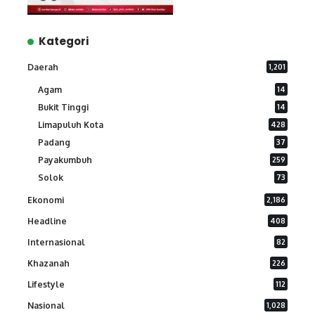
Kategori
Daerah
1,201
Agam
14
Bukit Tinggi
14
Limapuluh Kota
428
Padang
37
Payakumbuh
259
Solok
73
Ekonomi
2,186
Headline
408
Internasional
82
Khazanah
226
Lifestyle
112
Nasional
1,028