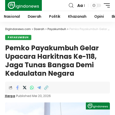
Aa
Font
Resizer
Nasional
Daerah
Politik
Khazanah
Opini
E
DigIndonews.com
>
Daerah
>
Payakumbuh
>
Pemko Payakumbuh Gelar Upacara Harkitnas Ke-118, Jaga Tunas Bangsa Demi Kedaulatan Negara
PAYAKUMBUH
Pemko Payakumbuh Gelar
Upacara Harkitnas Ke-118,
Jaga Tunas Bangsa Demi
Kedaulatan Negara
Herpa
Published Mei 20, 2026