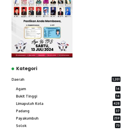
Kategori
Daerah
1,201
Agam
14
Bukit Tinggi
14
Limapuluh Kota
428
Padang
37
Payakumbuh
259
Solok
73