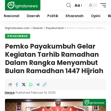
Aa
Font
Resizer
Nasional
Daerah
Politik
Khazanah
Opini
E
DigIndonews.com
>
Daerah
>
Payakumbuh
>
Pemko Payakumbuh Gelar Kegiatan Tarhib Ramadhan Dalam Rangka Menyambut Bulan Ramadhan 1447 Hijriah
PAYAKUMBUH
Pemko Payakumbuh Gelar
Kegiatan Tarhib Ramadhan
Dalam Rangka Menyambut
Bulan Ramadhan 1447 Hijriah
Herpa
Published Februari 14, 2026