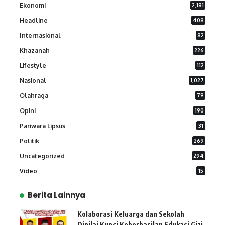
Ekonomi
2,181
Headline
408
Internasional
82
Khazanah
226
Lifestyle
112
Nasional
1,027
Olahraga
79
Opini
190
Pariwara Lipsus
31
Politik
269
Uncategorized
294
Video
15
Berita Lainnya
Kolaborasi Keluarga dan Sekolah
Dinilai Kunci Keberhasilan Edukasi Gizi