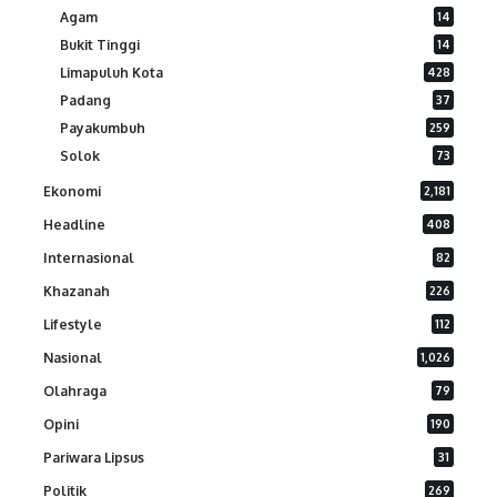
Agam
14
Bukit Tinggi
14
Limapuluh Kota
428
Padang
37
Payakumbuh
259
Solok
73
Ekonomi
2,181
Headline
408
Internasional
82
Khazanah
226
Lifestyle
112
Nasional
1,026
Olahraga
79
Opini
190
Pariwara Lipsus
31
Politik
269