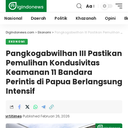
Aa
Font
Resizer
Nasional
Daerah
Politik
Khazanah
Opini
E
DigIndonews.com
>
Ekonomi
>
Pangkogabwilhan III Pastikan Pemulihan Kondusivitas Keamanan 11 Bandara Perintis di Papua Berlangsung Intensif
EKONOMI
Pangkogabwilhan III Pastikan
Pemulihan Kondusivitas
Keamanan 11 Bandara
Perintis di Papua Berlangsung
Intensif
vrtitimes
Published Februari 26, 2026