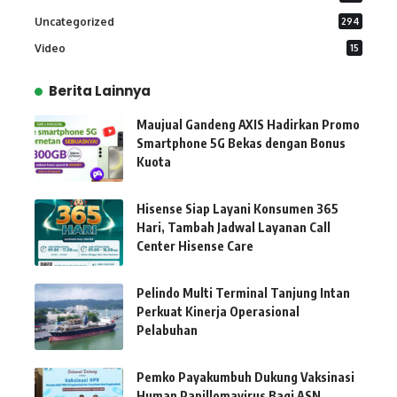
Uncategorized
294
Video
15
Berita Lainnya
Maujual Gandeng AXIS Hadirkan Promo
Smartphone 5G Bekas dengan Bonus
Kuota
Hisense Siap Layani Konsumen 365
Hari, Tambah Jadwal Layanan Call
Center Hisense Care
Pelindo Multi Terminal Tanjung Intan
Perkuat Kinerja Operasional
Pelabuhan
Pemko Payakumbuh Dukung Vaksinasi
Human Papillomavirus Bagi ASN