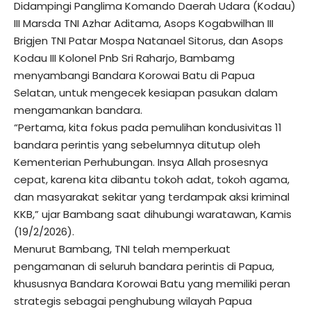
Didampingi Panglima Komando Daerah Udara (Kodau)
III Marsda TNI Azhar Aditama, Asops Kogabwilhan III
Brigjen TNI Patar Mospa Natanael Sitorus, dan Asops
Kodau III Kolonel Pnb Sri Raharjo, Bambamg
menyambangi Bandara Korowai Batu di Papua
Selatan, untuk mengecek kesiapan pasukan dalam
mengamankan bandara.
“Pertama, kita fokus pada pemulihan kondusivitas 11
bandara perintis yang sebelumnya ditutup oleh
Kementerian Perhubungan. Insya Allah prosesnya
cepat, karena kita dibantu tokoh adat, tokoh agama,
dan masyarakat sekitar yang terdampak aksi kriminal
KKB,” ujar
Bambang
saat dihubungi waratawan, Kamis
(19/2/2026).
Menurut Bambang, TNI telah memperkuat
pengamanan di seluruh bandara perintis di Papua,
khususnya Bandara Korowai Batu yang memiliki peran
strategis sebagai penghubung wilayah Papua