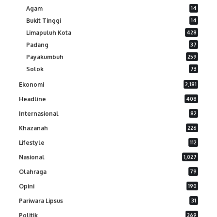
Agam
14
Bukit Tinggi
14
Limapuluh Kota
428
Padang
37
Payakumbuh
259
Solok
73
Ekonomi
2,181
Headline
408
Internasional
82
Khazanah
226
Lifestyle
112
Nasional
1,027
Olahraga
79
Opini
190
Pariwara Lipsus
31
Politik
269