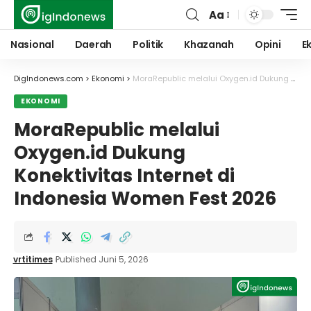
Aa
Font
Resizer
Nasional
Daerah
Politik
Khazanah
Opini
E
DigIndonews.com
>
Ekonomi
>
MoraRepublic melalui Oxygen.id Dukung Konektivitas Internet di Indonesia Women Fest 2026
EKONOMI
MoraRepublic melalui
Oxygen.id Dukung
Konektivitas Internet di
Indonesia Women Fest 2026
vrtitimes
Published Juni 5, 2026