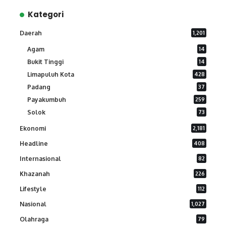
Kategori
Daerah
1,201
Agam
14
Bukit Tinggi
14
Limapuluh Kota
428
Padang
37
Payakumbuh
259
Solok
73
Ekonomi
2,181
Headline
408
Internasional
82
Khazanah
226
Lifestyle
112
Nasional
1,027
Olahraga
79