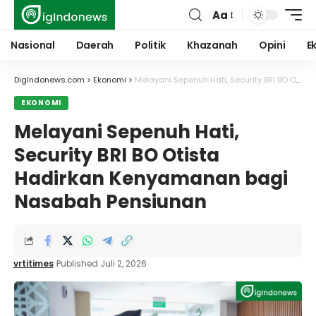
Aa
Font
Resizer
Nasional
Daerah
Politik
Khazanah
Opini
E
DigIndonews.com
>
Ekonomi
>
Melayani Sepenuh Hati, Security BRI BO Otista Hadirkan Kenyamanan bagi Nasabah Pensiunan
EKONOMI
Melayani Sepenuh Hati,
Security BRI BO Otista
Hadirkan Kenyamanan bagi
Nasabah Pensiunan
vrtitimes
Published Juli 2, 2026