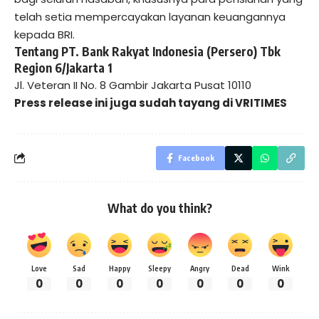
telah setia mempercayakan layanan keuangannya
kepada BRI.
Tentang PT. Bank Rakyat Indonesia (Persero) Tbk
Region 6/Jakarta 1
Jl. Veteran II No. 8 Gambir Jakarta Pusat 10110
Press release ini juga sudah tayang di
VRITIMES
Facebook
What do you think?
Love
Sad
Happy
Sleepy
Angry
Dead
Wink
0
0
0
0
0
0
0