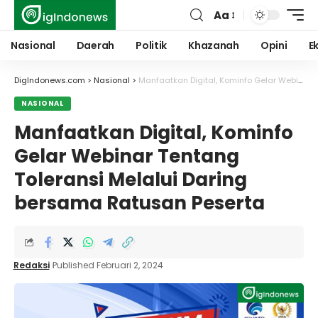
Aa
Font
Resizer
Nasional
Daerah
Politik
Khazanah
Opini
E
DigIndonews.com
>
Nasional
>
Manfaatkan Digital, Kominfo Gelar Webinar Tentang Toleransi Melalui Daring bersama Ratusan Peserta
NASIONAL
Manfaatkan Digital, Kominfo
Gelar Webinar Tentang
Toleransi Melalui Daring
bersama Ratusan Peserta
Redaksi
Published Februari 2, 2024