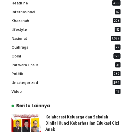
Headline
408
Internasional
82
Khazanah
226
Lifestyle
112
Nasional
1,027
Olahraga
79
Opini
190
Pariwara Lipsus
31
Politik
269
Uncategorized
294
Video
15
Berita Lainnya
Kolaborasi Keluarga dan Sekolah
Dinilai Kunci Keberhasilan Edukasi Gizi
Anak