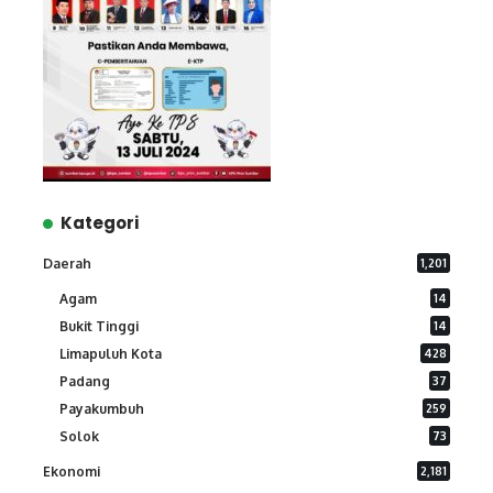
Kategori
Daerah
1,201
Agam
14
Bukit Tinggi
14
Limapuluh Kota
428
Padang
37
Payakumbuh
259
Solok
73
Ekonomi
2,181