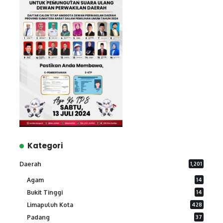
Kategori
Daerah
1,201
Agam
14
Bukit Tinggi
14
Limapuluh Kota
428
Padang
37