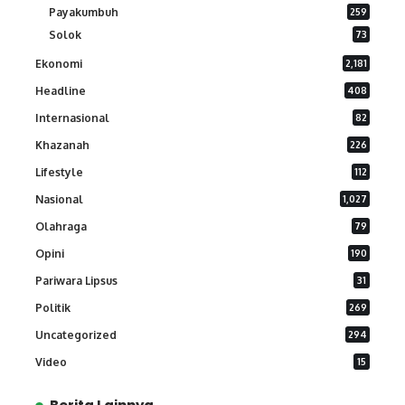
Payakumbuh
259
Solok
73
Ekonomi
2,181
Headline
408
Internasional
82
Khazanah
226
Lifestyle
112
Nasional
1,027
Olahraga
79
Opini
190
Pariwara Lipsus
31
Politik
269
Uncategorized
294
Video
15