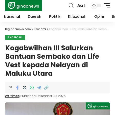
Aa
Font
Resizer
Nasional
Daerah
Politik
Khazanah
Opini
E
DigIndonews.com
>
Ekonomi
>
Kogabwilhan III Salurkan Bantuan Sembako dan Life Vest kepada Nelayan di Maluku Utara
EKONOMI
Kogabwilhan III Salurkan
Bantuan Sembako dan Life
Vest kepada Nelayan di
Maluku Utara
vrtitimes
Published Desember 30, 2025