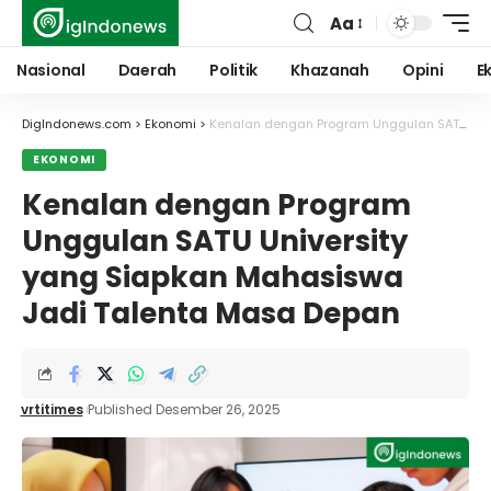
Aa
Font
Resizer
Nasional
Daerah
Politik
Khazanah
Opini
E
DigIndonews.com
>
Ekonomi
>
Kenalan dengan Program Unggulan SATU University yang Siapkan Mahasiswa Jadi Talenta Masa Depan
EKONOMI
Kenalan dengan Program
Unggulan SATU University
yang Siapkan Mahasiswa
Jadi Talenta Masa Depan
vrtitimes
Published Desember 26, 2025