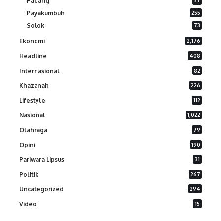
Padang
37
Payakumbuh
255
Solok
73
Ekonomi
2,176
Headline
408
Internasional
82
Khazanah
226
Lifestyle
112
Nasional
1,022
Olahraga
79
Opini
190
Pariwara Lipsus
31
Politik
267
Uncategorized
294
Video
15