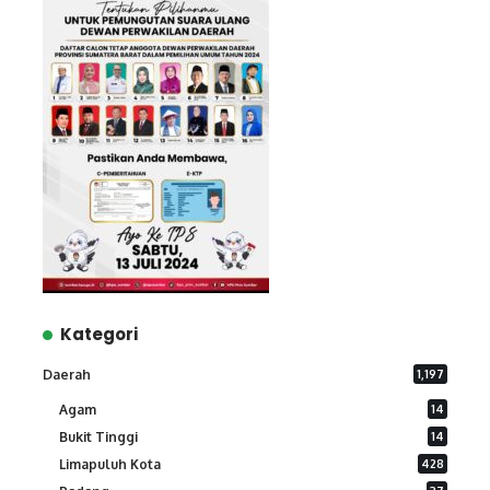
Kategori
Daerah
1,197
Agam
14
Bukit Tinggi
14
Limapuluh Kota
428