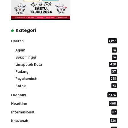
Kategori
Daerah
1,197
Agam
14
Bukit Tinggi
14
Limapuluh Kota
428
Padang
37
Payakumbuh
255
Solok
73
Ekonomi
2,176
Headline
408
Internasional
82
Khazanah
226