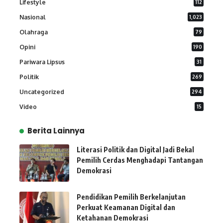
Lifestyle
112
Nasional
1,023
Olahraga
79
Opini
190
Pariwara Lipsus
31
Politik
269
Uncategorized
294
Video
15
Berita Lainnya
Literasi Politik dan Digital Jadi Bekal
Pemilih Cerdas Menghadapi Tantangan
Demokrasi
Pendidikan Pemilih Berkelanjutan
Perkuat Keamanan Digital dan
Ketahanan Demokrasi