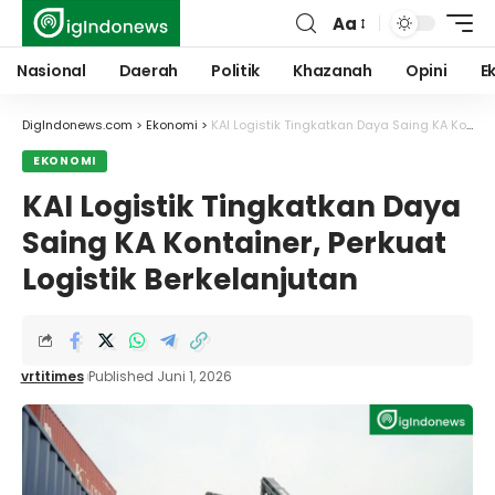
Aa
Font
Resizer
Nasional
Daerah
Politik
Khazanah
Opini
E
DigIndonews.com
>
Ekonomi
>
KAI Logistik Tingkatkan Daya Saing KA Kontainer, Perkuat Logistik Berkelanjutan
EKONOMI
KAI Logistik Tingkatkan Daya
Saing KA Kontainer, Perkuat
Logistik Berkelanjutan
vrtitimes
Published Juni 1, 2026