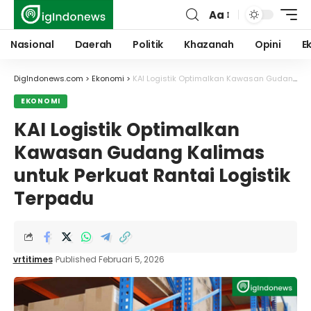
Aa
Font
Resizer
Nasional
Daerah
Politik
Khazanah
Opini
E
DigIndonews.com
>
Ekonomi
>
KAI Logistik Optimalkan Kawasan Gudang Kalimas untuk Perkuat Rantai Logistik Terpadu
EKONOMI
KAI Logistik Optimalkan
Kawasan Gudang Kalimas
untuk Perkuat Rantai Logistik
Terpadu
vrtitimes
Published Februari 5, 2026