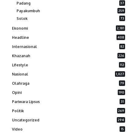
Padang
37
Payakumbuh
259
Solok
73
Ekonomi
2,181
Headline
408
Internasional
82
Khazanah
226
Lifestyle
112
Nasional
1,027
Olahraga
79
Opini
190
Pariwara Lipsus
31
Politik
269
Uncategorized
294
Video
15