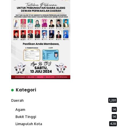
Kategori
Daerah
1,201
Agam
14
Bukit Tinggi
14
Limapuluh Kota
428