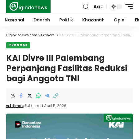
Aa
Font
Resizer
Nasional
Daerah
Politik
Khazanah
Opini
E
DigIndonews.com
>
Ekonomi
>
KAI Divre III Palembang Perpanjang Fasilitas Reduksi bagi Anggota TNI
EKONOMI
KAI Divre III Palembang
Perpanjang Fasilitas Reduksi
bagi Anggota TNI
vrtitimes
Published April 5, 2026