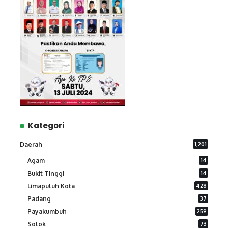
Kategori
Daerah
1,201
Agam
14
Bukit Tinggi
14
Limapuluh Kota
428
Padang
37
Payakumbuh
259
Solok
73