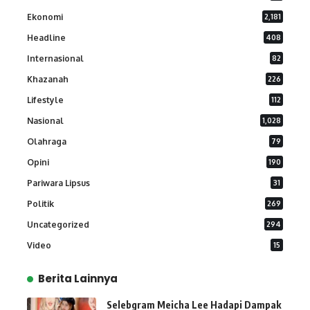
Ekonomi
2,181
Headline
408
Internasional
82
Khazanah
226
Lifestyle
112
Nasional
1,028
Olahraga
79
Opini
190
Pariwara Lipsus
31
Politik
269
Uncategorized
294
Video
15
Berita Lainnya
Selebgram Meicha Lee Hadapi Dampak