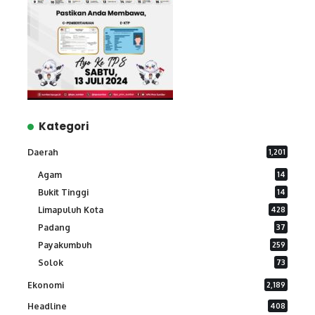
Kategori
Daerah
1,201
Agam
14
Bukit Tinggi
14
Limapuluh Kota
428
Padang
37
Payakumbuh
259
Solok
73
Ekonomi
2,189
Headline
408