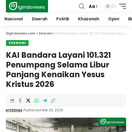
Aa
Font
Resizer
Nasional
Daerah
Politik
Khazanah
Opini
E
DigIndonews.com
>
Ekonomi
>
KAI Bandara Layani 101.321 Penumpang Selama Libur Panjang Kenaikan Yesus Kristus 2026
EKONOMI
KAI Bandara Layani 101.321
Penumpang Selama Libur
Panjang Kenaikan Yesus
Kristus 2026
vrtitimes
Published Mei 25, 2026