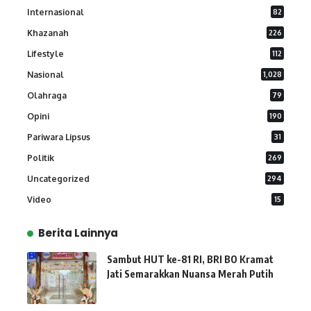
Internasional
82
Khazanah
226
Lifestyle
112
Nasional
1,028
Olahraga
79
Opini
190
Pariwara Lipsus
31
Politik
269
Uncategorized
294
Video
15
Berita Lainnya
Sambut HUT ke-81 RI, BRI BO Kramat
Jati Semarakkan Nuansa Merah Putih