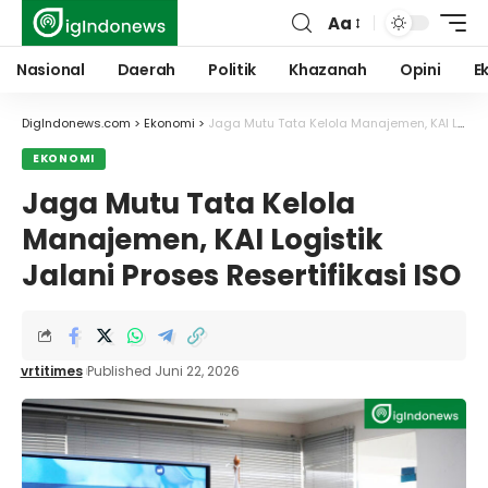
Aa
Font
Resizer
Nasional
Daerah
Politik
Khazanah
Opini
E
DigIndonews.com
>
Ekonomi
>
Jaga Mutu Tata Kelola Manajemen, KAI Logistik Jalani Proses Resertifikasi ISO
EKONOMI
Jaga Mutu Tata Kelola
Manajemen, KAI Logistik
Jalani Proses Resertifikasi ISO
vrtitimes
Published Juni 22, 2026