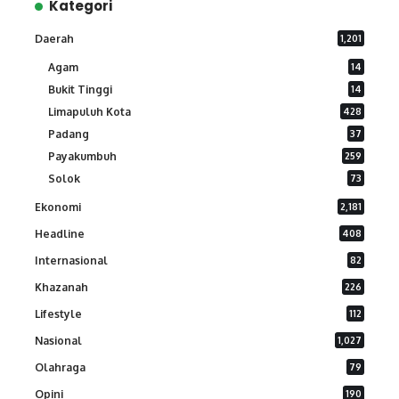
Kategori
Daerah
1,201
Agam
14
Bukit Tinggi
14
Limapuluh Kota
428
Padang
37
Payakumbuh
259
Solok
73
Ekonomi
2,181
Headline
408
Internasional
82
Khazanah
226
Lifestyle
112
Nasional
1,027
Olahraga
79
Opini
190