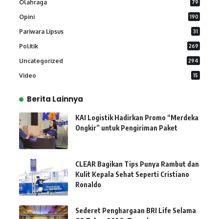
Olahraga
79
Opini
190
Pariwara Lipsus
31
Politik
269
Uncategorized
294
Video
15
Berita Lainnya
KAI Logistik Hadirkan Promo “Merdeka
Ongkir” untuk Pengiriman Paket
CLEAR Bagikan Tips Punya Rambut dan
Kulit Kepala Sehat Seperti Cristiano
Ronaldo
Sederet Penghargaan BRI Life Selama