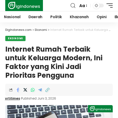
Aa
Font
Resizer
Nasional
Daerah
Politik
Khazanah
Opini
E
DigIndonews.com
>
Ekonomi
>
Internet Rumah Terbaik untuk Keluarga Modern, Ini Faktor yang Kini Jadi Prioritas Pengguna
EKONOMI
Internet Rumah Terbaik
untuk Keluarga Modern, Ini
Faktor yang Kini Jadi
Prioritas Pengguna
vrtitimes
Published Juni 3, 2026