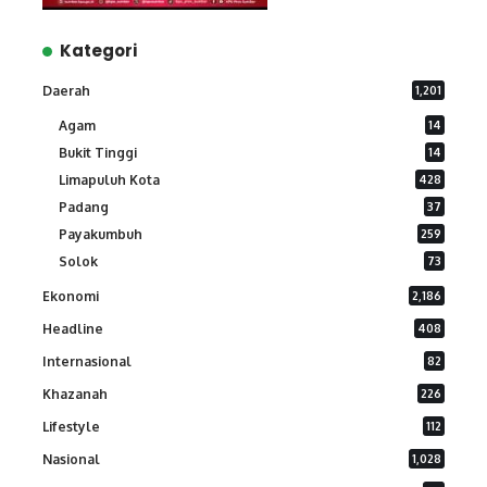
Kategori
Daerah
1,201
Agam
14
Bukit Tinggi
14
Limapuluh Kota
428
Padang
37
Payakumbuh
259
Solok
73
Ekonomi
2,186
Headline
408
Internasional
82
Khazanah
226
Lifestyle
112
Nasional
1,028