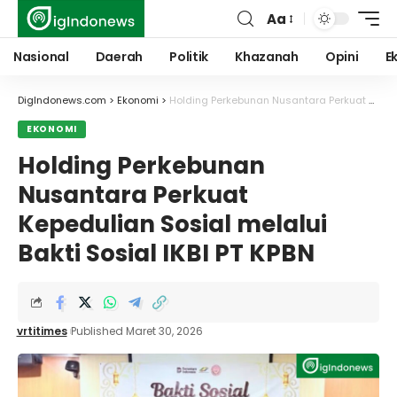
Aa
Font
Resizer
Nasional
Daerah
Politik
Khazanah
Opini
E
DigIndonews.com
>
Ekonomi
>
Holding Perkebunan Nusantara Perkuat Kepedulian Sosial melalui Bakti Sosial IKBI PT KPBN
EKONOMI
Holding Perkebunan
Nusantara Perkuat
Kepedulian Sosial melalui
Bakti Sosial IKBI PT KPBN
vrtitimes
Published Maret 30, 2026