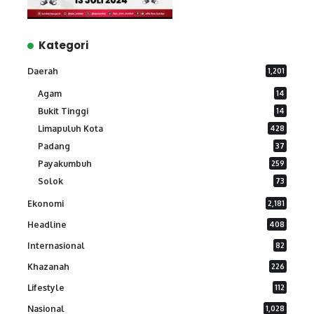
Kategori
Daerah
1,201
Agam
14
Bukit Tinggi
14
Limapuluh Kota
428
Padang
37
Payakumbuh
259
Solok
73
Ekonomi
2,181
Headline
408
Internasional
82
Khazanah
226
Lifestyle
112
Nasional
1,028