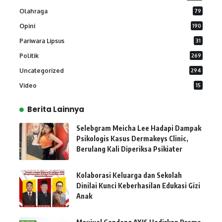
Olahraga
79
Opini
190
Pariwara Lipsus
31
Politik
269
Uncategorized
294
Video
15
Berita Lainnya
Selebgram Meicha Lee Hadapi Dampak
Psikologis Kasus Dermakeys Clinic,
Berulang Kali Diperiksa Psikiater
Kolaborasi Keluarga dan Sekolah
Dinilai Kunci Keberhasilan Edukasi Gizi
Anak