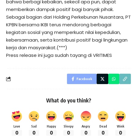
bahwa berbagi kebaikan, sekecil apa pun, dapat
memberikan dampak positif bagi banyak pihak.
Sebagai bagian dari Holding Perkebunan Nusantara, PT
KPBN bersama IKBI terus mendorong berbagai
kegiatan sosial yang memperkuat nilai kepedulian,
kebersamaan, serta kontribusi positif bagi lingkungan
kerja dan masyarakat.(***)
Press release ini juga sudah tayang di
VRITIMES
Facebook
What do you think?
Love
Sad
Happy
Sleepy
Angry
Dead
Wink
0
0
0
0
0
0
0