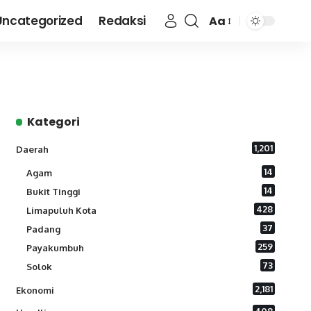
Uncategorized
Redaksi
Aa
Font
Resizer
Kategori
1,201
Daerah
14
Agam
14
Bukit Tinggi
428
Limapuluh Kota
37
Padang
259
Payakumbuh
73
Solok
2,181
Ekonomi