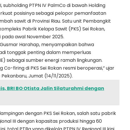
II, subholding PTPN IV PalmCo di bawah Holding
kuat posisinya sebagai pelopor pemanfaatan
mbah sawit di Provinsi Riau. Satu unit Pembangkit
kompleks Pabrik Kelapa Sawit (PKS) Sei Rokan,
i pada awal November 2025.
mad Gusmar Harahap, menyampaikan bahwa
njadi tonggak penting dalam memperluas
ME) sebagai sumber energi ramah lingkungan.
TBg Co-firing di PKS Sei Rokan resmi beroperasi,” ujar
 Pekanbaru, Jumat (14/11/2025).
is, BRI BO Otista Jalin Silaturahmi dengan
rdampingan dengan PKS Sei Rokan, salah satu pabrik
ional III dengan kapasitas produksi hingga 60
i, total PTBg yang dikelola PTPN IV Regional III kini