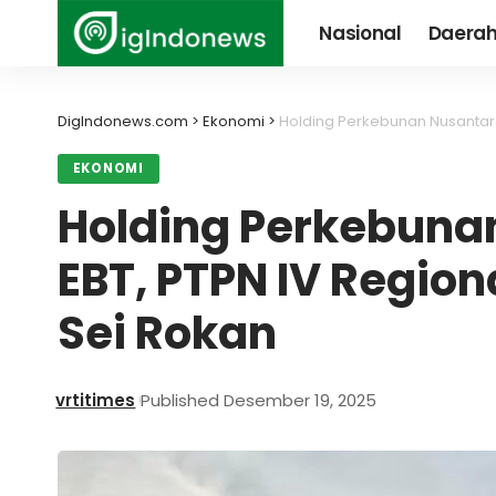
Nasional
Daera
DigIndonews.com
>
Ekonomi
>
Holding Perkebunan Nusantara
EKONOMI
Holding Perkebuna
EBT, PTPN IV Region
Sei Rokan
vrtitimes
Published Desember 19, 2025