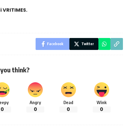
di
VRITIMES
.
Facebook
Twitter
you think?
leepy
Angry
Dead
Wink
0
0
0
0