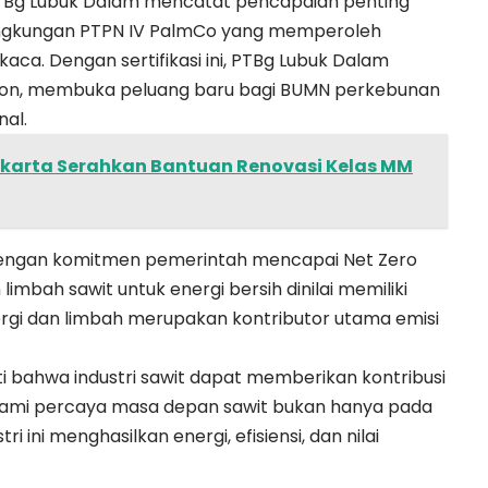
, PTBg Lubuk Dalam mencatat pencapaian penting
 lingkungan PTPN IV PalmCo yang memperoleh
aca. Dengan sertifikasi ini, PTBg Lubuk Dalam
on, membuka peluang baru bagi BUMN perkebunan
al.
akarta Serahkan Bantuan Renovasi Kelas MM
as dengan komitmen pemerintah mencapai Net Zero
imbah sawit untuk energi bersih dinilai memiliki
rgi dan limbah merupakan kontributor utama emisi
kti bahwa industri sawit dapat memberikan kontribusi
. “Kami percaya masa depan sawit bukan hanya pada
 ini menghasilkan energi, efisiensi, dan nilai