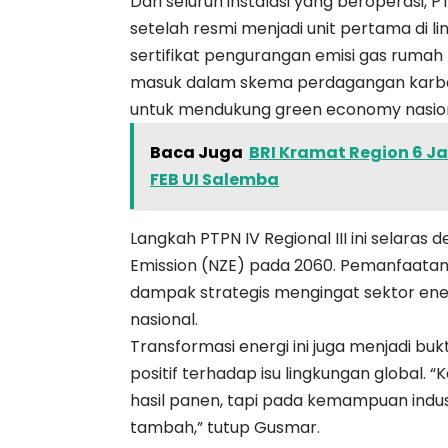
Dari seluruh instalasi yang beroperasi
setelah resmi menjadi unit pertama di
sertifikat pengurangan emisi gas rumah k
masuk dalam skema perdagangan karb
untuk mendukung green economy nasion
Baca Juga
BRI Kramat Region 6 J
FEB UI Salemba
Langkah PTPN IV Regional III ini selar
Emission (NZE) pada 2060. Pemanfaatan l
dampak strategis mengingat sektor ene
nasional.
Transformasi energi ini juga menjadi bu
positif terhadap isu lingkungan global
hasil panen, tapi pada kemampuan industri
tambah,” tutup Gusmar.