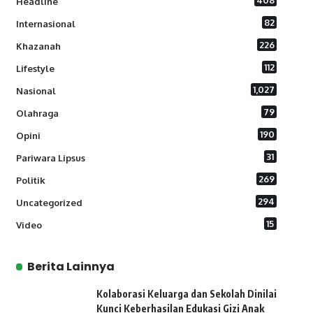
408
Headline
82
Internasional
226
Khazanah
112
Lifestyle
1,027
Nasional
79
Olahraga
190
Opini
31
Pariwara Lipsus
269
Politik
294
Uncategorized
15
Video
Berita Lainnya
Kolaborasi Keluarga dan Sekolah Dinilai
Kunci Keberhasilan Edukasi Gizi Anak