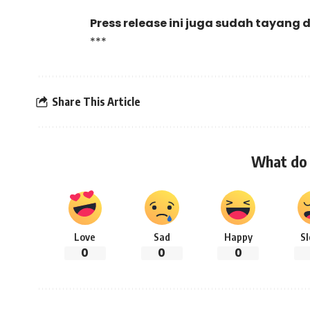
Press release ini juga sudah tayang 
***
Share This Article
What do 
Love
Sad
Happy
S
0
0
0