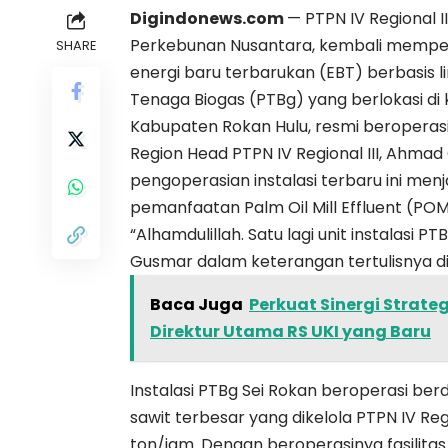
Digindonews.com
— PTPN IV Regional I
Perkebunan Nusantara, kembali memper
SHARE
energi baru terbarukan (EBT) berbasis li
Tenaga Biogas (PTBg) yang berlokasi di 
Kabupaten Rokan Hulu, resmi beroperas
Region Head PTPN IV Regional III, Ah
pengoperasian instalasi terbaru ini me
pemanfaatan Palm Oil Mill Effluent (PO
“Alhamdulillah. Satu lagi unit instalasi P
Gusmar dalam keterangan tertulisnya di
Baca Juga
Perkuat Sinergi Strateg
Direktur Utama RS UKI yang Baru
Instalasi PTBg Sei Rokan beroperasi be
sawit terbesar yang dikelola PTPN IV Reg
ton/jam. Dengan beroperasinya fasilitas in