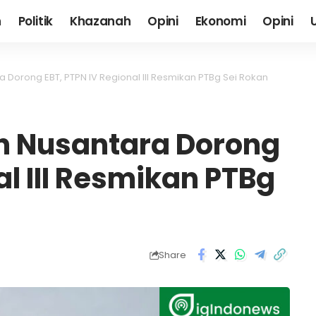
h
Politik
Khazanah
Opini
Ekonomi
Opini
 Dorong EBT, PTPN IV Regional III Resmikan PTBg Sei Rokan
n Nusantara Dorong
al III Resmikan PTBg
Share