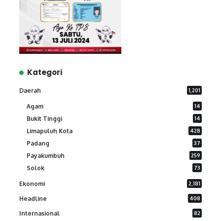
Kategori
Daerah
1,201
Agam
14
Bukit Tinggi
14
Limapuluh Kota
428
Padang
37
Payakumbuh
259
Solok
73
Ekonomi
2,181
Headline
408
Internasional
82