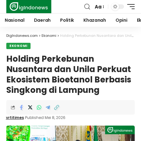
Aa
Font
Resizer
Nasional
Daerah
Politik
Khazanah
Opini
E
DigIndonews.com
>
Ekonomi
>
Holding Perkebunan Nusantara dan Unila Perkuat Ekosistem Bioetanol Berbasis Singkong di Lampung
EKONOMI
Holding Perkebunan
Nusantara dan Unila Perkuat
Ekosistem Bioetanol Berbasis
Singkong di Lampung
vrtitimes
Published Mei 8, 2026