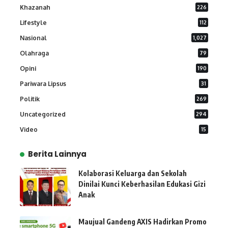
Khazanah
226
Lifestyle
112
Nasional
1,027
Olahraga
79
Opini
190
Pariwara Lipsus
31
Politik
269
Uncategorized
294
Video
15
Berita Lainnya
Kolaborasi Keluarga dan Sekolah
Dinilai Kunci Keberhasilan Edukasi Gizi
Anak
Maujual Gandeng AXIS Hadirkan Promo