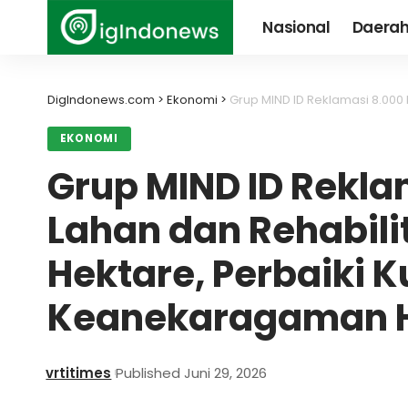
Nasional
Daera
DigIndonews.com
>
Ekonomi
>
Grup MIND ID Reklamasi 8.000 Hektare La
EKONOMI
Grup MIND ID Rekla
Lahan dan Rehabili
Hektare, Perbaiki K
Keanekaragaman H
vrtitimes
Published Juni 29, 2026