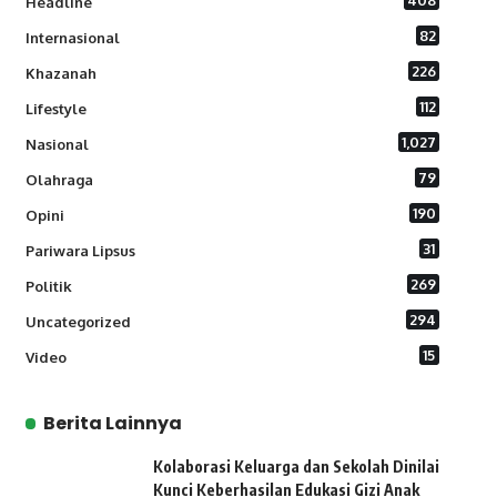
408
Headline
82
Internasional
226
Khazanah
112
Lifestyle
1,027
Nasional
79
Olahraga
190
Opini
31
Pariwara Lipsus
269
Politik
294
Uncategorized
15
Video
Berita Lainnya
Kolaborasi Keluarga dan Sekolah Dinilai
Kunci Keberhasilan Edukasi Gizi Anak