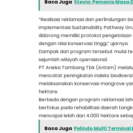
Baca Juga
Stevia: Pemanis Masa
“Realisasi reklamasi dan perlindungan b
implementasi Sustainability Pathway Grup
didorong memiliki protokol pengelolaan 
dengan nilai konservasi tinggi,” ujarnya.
Dampak dari program tersebut mulai terl
sejumlah wilayah operasional.
PT Aneka Tambang Tbk (Antam) melalui 
mencatat peningkatan indeks biodiversita
melaksanakan konservasi mangrove yang
hektare.
Berbeda dengan program reklamasi laha
berfokus pada rehabilitasi daerah tang
mencapai lebih dari 4.000 hektare sebag
Baca Juga
Pelindo Multi Termina