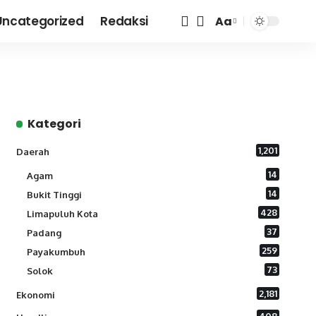
Uncategorized
Redaksi
Aa
Font
Resizer
Kategori
1,201
Daerah
14
Agam
14
Bukit Tinggi
428
Limapuluh Kota
37
Padang
259
Payakumbuh
73
Solok
2,181
Ekonomi