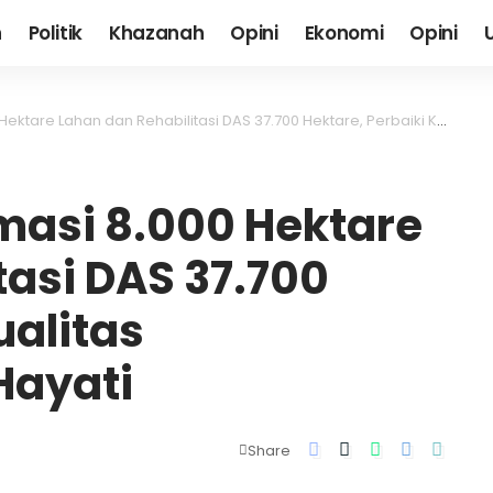
h
Politik
Khazanah
Opini
Ekonomi
Opini
han dan Rehabilitasi DAS 37.700 Hektare, Perbaiki Kualitas Keanekaragaman Hayati
masi 8.000 Hektare
tasi DAS 37.700
ualitas
ayati
Share