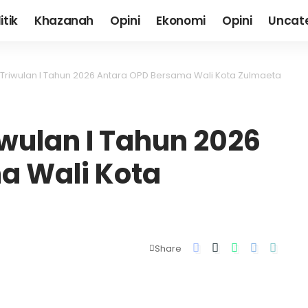
itik
Khazanah
Opini
Ekonomi
Opini
Uncat
a Triwulan I Tahun 2026 Antara OPD Bersama Wali Kota Zulmaeta
iwulan I Tahun 2026
a Wali Kota
Share