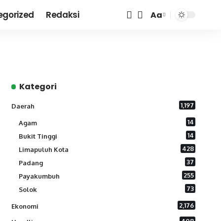
egorized
Redaksi
Aa
Font
Resizer
Kategori
1,197
Daerah
14
Agam
14
Bukit Tinggi
428
Limapuluh Kota
37
Padang
255
Payakumbuh
73
Solok
2,176
Ekonomi