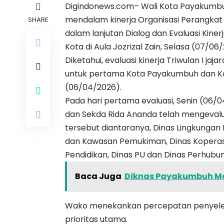
Digindonews.com– Wali Kota Payakumbu
mendalam kinerja Organisasi Perangka
SHARE
dalam lanjutan Dialog dan Evaluasi Kine
Kota di Aula Jozrizal Zain, Selasa (07/06
Diketahui, evaluasi kinerja Triwulan I j
untuk pertama Kota Payakumbuh dan Ko
(06/04/2026).
Pada hari pertama evaluasi, Senin (0
dan Sekda Rida Ananda telah mengevaluas
tersebut diantaranya, Dinas Lingkungan
dan Kawasan Pemukiman, Dinas Koperas
Pendidikan, Dinas PU dan Dinas Perhubu
Baca Juga
Diknas Payakumbuh Me
Wako menekankan percepatan penyeles
prioritas utama.