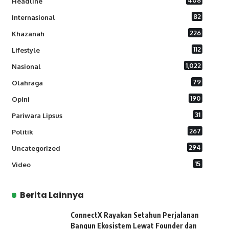
408
Headline
82
Internasional
226
Khazanah
112
Lifestyle
1,022
Nasional
79
Olahraga
190
Opini
31
Pariwara Lipsus
267
Politik
294
Uncategorized
15
Video
Berita Lainnya
ConnectX Rayakan Setahun Perjalanan
Bangun Ekosistem Lewat Founder dan