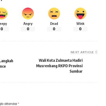
leepy
Angry
Dead
Wink
0
0
0
0
NEXT ARTICLE
Wali Kota Zulmaeta Hadiri
 Langkah
Musrenbang RKPD Provinsi
ence
Sumbar
ib ditandai
*