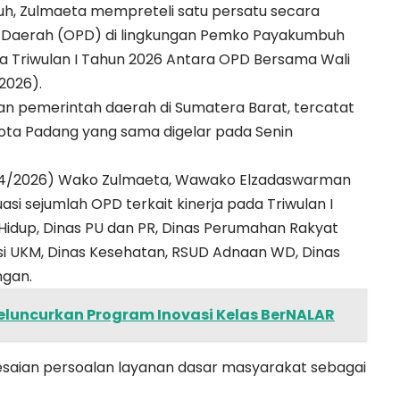
h, Zulmaeta mempreteli satu persatu secara
t Daerah (OPD) di lingkungan Pemko Payakumbuh
rja Triwulan I Tahun 2026 Antara OPD Bersama Wali
/2026).
ajaran pemerintah daerah di Sumatera Barat, tercatat
ta Padang yang sama digelar pada Senin
6/04/2026) Wako Zulmaeta, Wawako Elzadaswarman
i sejumlah OPD terkait kinerja pada Triwulan I
 Hidup, Dinas PU dan PR, Dinas Perumahan Rakyat
i UKM, Dinas Kesehatan, RSUD Adnaan WD, Dinas
ngan.
luncurkan Program Inovasi Kelas BerNALAR
aian persoalan layanan dasar masyarakat sebagai