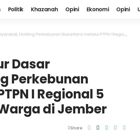
h
Politik
Khazanah
Opini
Ekonomi
Opini
lding Perkebunan Nusantara melalui PTPN I Regional 5 Terangi 101 Rumah Warga di Jember
ur Dasar
ng Perkebunan
TPN I Regional 5
 Warga di Jember
Share