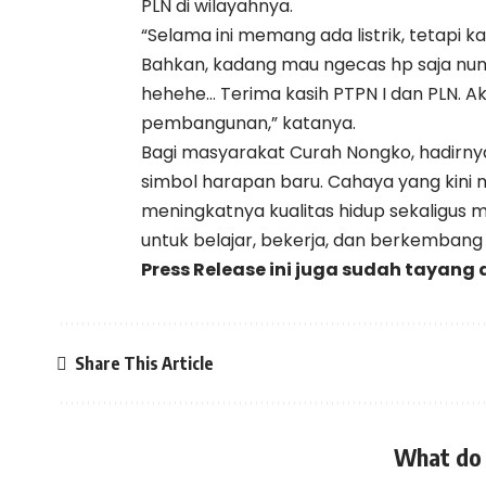
PLN di wilayahnya.
“Selama ini memang ada listrik, tetapi ka
Bahkan, kadang mau ngecas hp saja nung
hehehe… Terima kasih PTPN I dan PLN. Ak
pembangunan,” katanya.
Bagi masyarakat Curah Nongko, hadirnya
simbol harapan baru. Cahaya yang kin
meningkatnya kualitas hidup sekaligus
untuk belajar, bekerja, dan berkembang
Press Release ini juga sudah tayang 
Share This Article
What do 