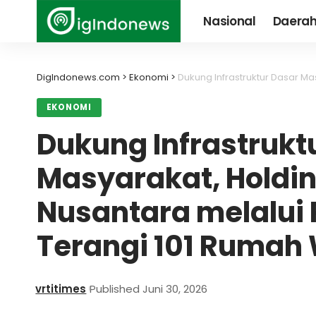
Nasional
Daera
DigIndonews.com
>
Ekonomi
>
Dukung Infrastruktur Dasar Masyarakat, Ho
EKONOMI
Dukung Infrastrukt
Masyarakat, Holdi
Nusantara melalui P
Terangi 101 Rumah
vrtitimes
Published Juni 30, 2026