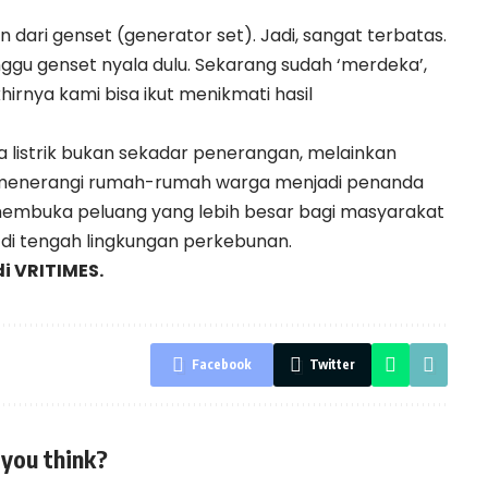
n dari genset (generator set). Jadi, sangat terbatas.
gu genset nyala dulu. Sekarang sudah ‘merdeka’,
hirnya kami bisa ikut menikmati hasil
 listrik bukan sekadar penerangan, melainkan
i menerangi rumah-rumah warga menjadi penanda
 membuka peluang yang lebih besar bagi masyarakat
 di tengah lingkungan perkebunan.
di
VRITIMES.
Facebook
Twitter
you think?