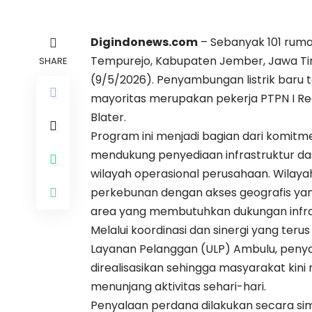
Digindonews.com
– Sebanyak 101 rum
Tempurejo, Kabupaten Jember, Jawa Timur
SHARE
(9/5/2026). Penyambungan listrik baru
mayoritas merupakan pekerja PTPN I Reg
Blater.
Program ini menjadi bagian dari komitm
mendukung penyediaan infrastruktur da
wilayah operasional perusahaan. Wilaya
perkebunan dengan akses geografis yan
area yang membutuhkan dukungan infrast
Melalui koordinasi dan sinergi yang teru
Layanan Pelanggan (ULP) Ambulu, penya
direalisasikan sehingga masyarakat kini 
menunjang aktivitas sehari-hari.
Penyalaan perdana dilakukan secara sim