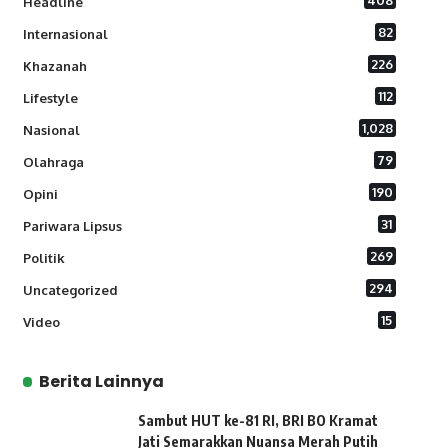
408
Headline
82
Internasional
226
Khazanah
112
Lifestyle
1,028
Nasional
79
Olahraga
190
Opini
31
Pariwara Lipsus
269
Politik
294
Uncategorized
15
Video
Berita Lainnya
Sambut HUT ke-81 RI, BRI BO Kramat
Jati Semarakkan Nuansa Merah Putih