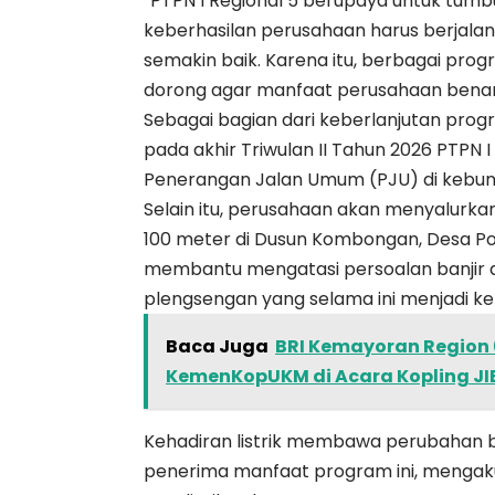
“PTPN I Regional 5 berupaya untuk tu
keberhasilan perusahaan harus berjalan 
semakin baik. Karena itu, berbagai pro
dorong agar manfaat perusahaan benar-
Sebagai bagian dari keberlanjutan prog
pada akhir Triwulan II Tahun 2026 PTPN
Penerangan Jalan Umum (PJU) di kebun
Selain itu, perusahaan akan menyalurkan
100 meter di Dusun Kombongan, Desa Pon
membantu mengatasi persoalan banjir a
plengsengan yang selama ini menjadi k
Baca Juga
BRI Kemayoran Region 
KemenKopUKM di Acara Kopling JI
Kehadiran listrik membawa perubahan b
penerima manfaat program ini, mengaku 