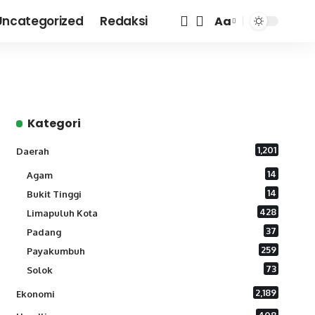
Uncategorized
Redaksi
Aa
Font
Resizer
Kategori
1,201
Daerah
14
Agam
14
Bukit Tinggi
428
Limapuluh Kota
37
Padang
259
Payakumbuh
73
Solok
2,189
Ekonomi