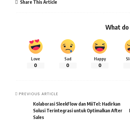
Share This Article
What do 
Love
Sad
Happy
S
0
0
0
PREVIOUS ARTICLE
Kolaborasi SleekFlow dan MiiTel: Hadirkan
Solusi Terintegrasi untuk Optimalkan After
Sales