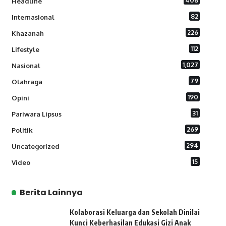
408
Headline
82
Internasional
226
Khazanah
112
Lifestyle
1,027
Nasional
79
Olahraga
190
Opini
31
Pariwara Lipsus
269
Politik
294
Uncategorized
15
Video
Berita Lainnya
Kolaborasi Keluarga dan Sekolah Dinilai
Kunci Keberhasilan Edukasi Gizi Anak