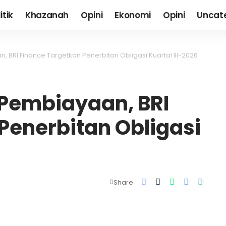
itik
Khazanah
Opini
Ekonomi
Opini
Uncat
 BRI Finance Targetkan Penerbitan Obligasi Kuartal III-2026
 Pembiayaan, BRI
Penerbitan Obligasi
Share