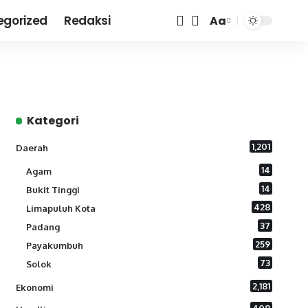
egorized
Redaksi
Aa
Font
Resizer
Kategori
1,201
Daerah
14
Agam
14
Bukit Tinggi
428
Limapuluh Kota
37
Padang
259
Payakumbuh
73
Solok
2,181
Ekonomi