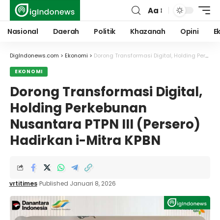
Aa
Font
Resizer
Nasional
Daerah
Politik
Khazanah
Opini
E
DigIndonews.com
>
Ekonomi
>
Dorong Transformasi Digital, Holding Perkebunan Nusantara PTPN III (Persero) Hadirkan i-Mitra KPBN
EKONOMI
Dorong Transformasi Digital,
Holding Perkebunan
Nusantara PTPN III (Persero)
Hadirkan i-Mitra KPBN
vrtitimes
Published Januari 8, 2026