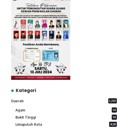
Kategori
Daerah
1,201
Agam
14
Bukit Tinggi
14
Limapuluh Kota
428