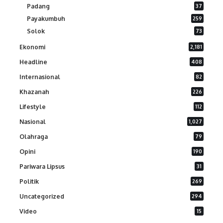
Padang
37
Payakumbuh
259
Solok
73
Ekonomi
2,181
Headline
408
Internasional
82
Khazanah
226
Lifestyle
112
Nasional
1,027
Olahraga
79
Opini
190
Pariwara Lipsus
31
Politik
269
Uncategorized
294
Video
15