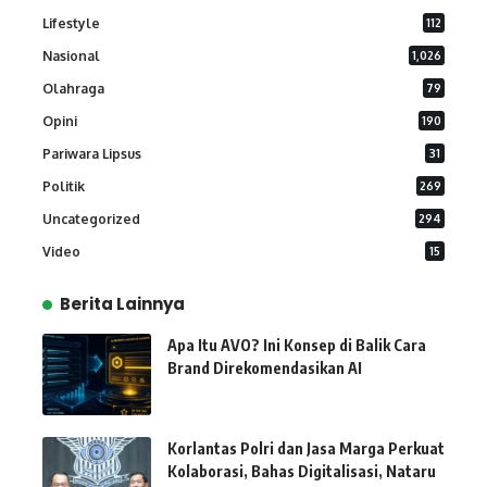
Lifestyle
112
Nasional
1,026
Olahraga
79
Opini
190
Pariwara Lipsus
31
Politik
269
Uncategorized
294
Video
15
Berita Lainnya
Apa Itu AVO? Ini Konsep di Balik Cara
Brand Direkomendasikan AI
Korlantas Polri dan Jasa Marga Perkuat
Kolaborasi, Bahas Digitalisasi, Nataru