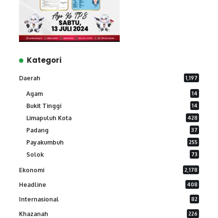
Kategori
Daerah
1,197
Agam
14
Bukit Tinggi
14
Limapuluh Kota
428
Padang
37
Payakumbuh
255
Solok
73
Ekonomi
2,178
Headline
408
Internasional
82
Khazanah
226