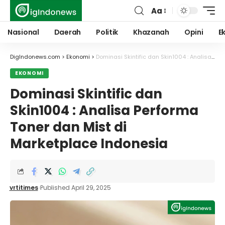
Aa
Font
Resizer
Nasional
Daerah
Politik
Khazanah
Opini
E
DigIndonews.com
>
Ekonomi
>
Dominasi Skintific dan Skin1004 : Analisa Performa Toner dan Mist di Marketplace Indonesia
EKONOMI
Dominasi Skintific dan
Skin1004 : Analisa Performa
Toner dan Mist di
Marketplace Indonesia
vrtitimes
Published April 29, 2025