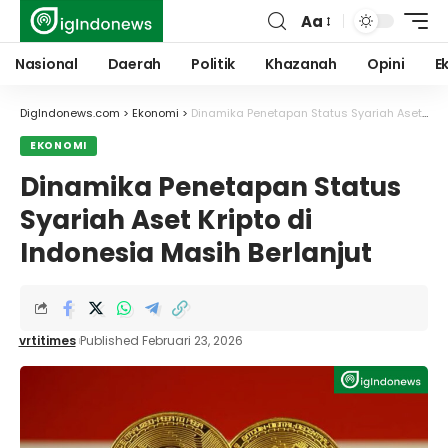
Aa
Font
Resizer
Nasional
Daerah
Politik
Khazanah
Opini
E
DigIndonews.com
>
Ekonomi
>
Dinamika Penetapan Status Syariah Aset Kripto di Indonesia Masih Berlanjut
EKONOMI
Dinamika Penetapan Status
Syariah Aset Kripto di
Indonesia Masih Berlanjut
vrtitimes
Published Februari 23, 2026