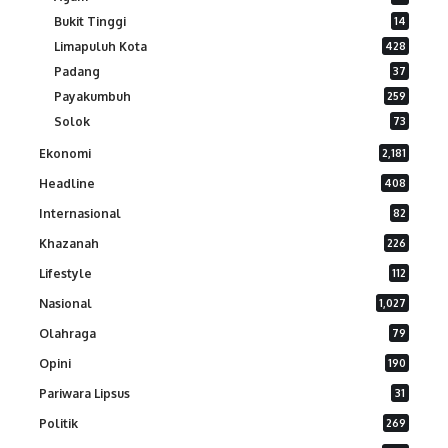
Bukit Tinggi
14
Limapuluh Kota
428
Padang
37
Payakumbuh
259
Solok
73
Ekonomi
2,181
Headline
408
Internasional
82
Khazanah
226
Lifestyle
112
Nasional
1,027
Olahraga
79
Opini
190
Pariwara Lipsus
31
Politik
269