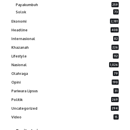
Payakumbuh
259
Solok
73
Ekonomi
2,181
Headline
408
Internasional
82
Khazanah
226
Lifestyle
112
Nasional
1,026
Olahraga
79
Opini
190
Pariwara Lipsus
31
Politik
269
Uncategorized
294
Video
15