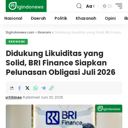
Aa
Font
Resizer
Nasional
Daerah
Politik
Khazanah
Opini
E
DigIndonews.com
>
Ekonomi
>
Didukung Likuiditas yang Solid, BRI Finance Siapkan Pelunasan Obligasi Juli 2026
EKONOMI
Didukung Likuiditas yang
Solid, BRI Finance Siapkan
Pelunasan Obligasi Juli 2026
vrtitimes
Published Juni 30, 2026