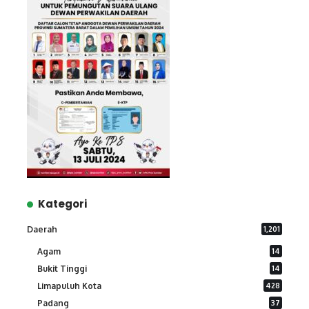
Kategori
Daerah
1,201
Agam
14
Bukit Tinggi
14
Limapuluh Kota
428
Padang
37