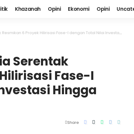
itik
Khazanah
Opini
Ekonomi
Opini
Uncat
 6 Proyek Hilirisasi Fase-I dengan Total Nilai Investasi Hingga US$ 7 Miliar
ia Serentak
ilirisasi Fase-I
Investasi Hingga
Share