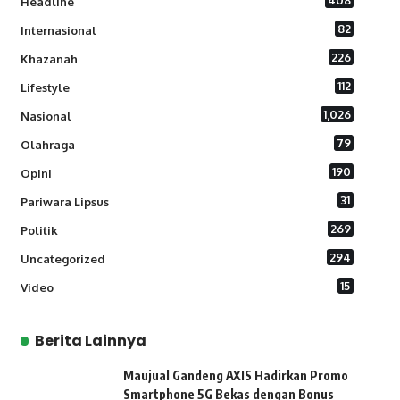
408
Headline
82
Internasional
226
Khazanah
112
Lifestyle
1,026
Nasional
79
Olahraga
190
Opini
31
Pariwara Lipsus
269
Politik
294
Uncategorized
15
Video
Berita Lainnya
Maujual Gandeng AXIS Hadirkan Promo
Smartphone 5G Bekas dengan Bonus