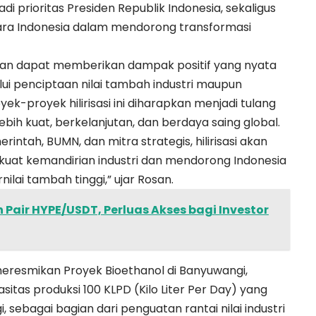
 prioritas Presiden Republik Indonesia, sekaligus
ara Indonesia dalam mendorong transformasi
kan dapat memberikan dampak positif yang nyata
lui penciptaan nilai tambah industri maupun
ek-proyek hilirisasi ini diharapkan menjadi tulang
h kuat, berkelanjutan, dan berdaya saing global.
intah, BUMN, dan mitra strategis, hilirisasi akan
uat kemandirian industri dan mendorong Indonesia
lai tambah tinggi,” ujar Rosan.
 Pair HYPE/USDT, Perluas Akses bagi Investor
eresmikan Proyek Bioethanol di Banyuwangi,
itas produksi 100 KLPD (Kilo Liter Per Day) yang
 sebagai bagian dari penguatan rantai nilai industri