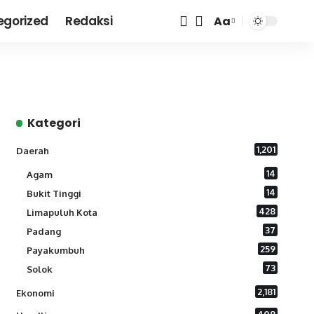
egorized
Redaksi
Aa
Font
Resizer
Kategori
1,201
Daerah
14
Agam
14
Bukit Tinggi
428
Limapuluh Kota
37
Padang
259
Payakumbuh
73
Solok
2,181
Ekonomi