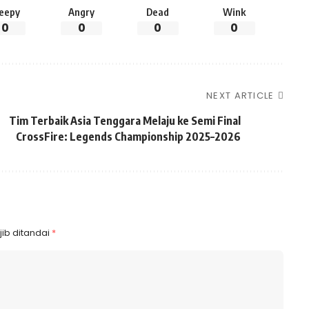
leepy
Angry
Dead
Wink
0
0
0
0
NEXT ARTICLE
Tim Terbaik Asia Tenggara Melaju ke Semi Final
CrossFire: Legends Championship 2025–2026
ib ditandai
*