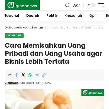
Aa
Font
Resizer
Nasional
Daerah
Politik
Khazanah
Opini
E
DigIndonews.com
>
Ekonomi
>
Cara Memisahkan Uang Pribadi dan Uang Usaha agar Bisnis Lebih Tertata
EKONOMI
Cara Memisahkan Uang
Pribadi dan Uang Usaha agar
Bisnis Lebih Tertata
vrtitimes
Published Juli 8, 2026