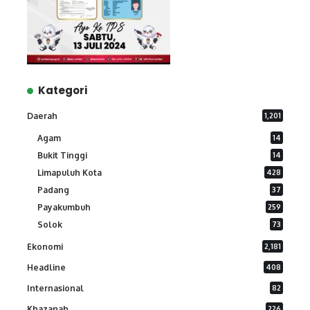
Kategori
Daerah
1,201
Agam
14
Bukit Tinggi
14
Limapuluh Kota
428
Padang
37
Payakumbuh
259
Solok
73
Ekonomi
2,181
Headline
408
Internasional
82
Khazanah
226