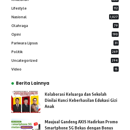
Lifestyle
112
Nasional
1,027
Olahraga
79
Opini
190
Pariwara Lipsus
31
Politik
269
Uncategorized
294
Video
15
Berita Lainnya
Kolaborasi Keluarga dan Sekolah
Dinilai Kunci Keberhasilan Edukasi Gizi
Anak
Maujual Gandeng AXIS Hadirkan Promo
Smartphone 5G Bekas dengan Bonus