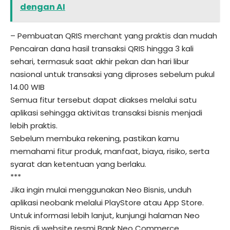
dengan AI
– Pembuatan QRIS merchant yang praktis dan mudah
Pencairan dana hasil transaksi QRIS hingga 3 kali
sehari, termasuk saat akhir pekan dan hari libur
nasional untuk transaksi yang diproses sebelum pukul
14.00 WIB
Semua fitur tersebut dapat diakses melalui satu
aplikasi sehingga aktivitas transaksi bisnis menjadi
lebih praktis.
Sebelum membuka rekening, pastikan kamu
memahami fitur produk, manfaat, biaya, risiko, serta
syarat dan ketentuan yang berlaku.
***
Jika ingin mulai menggunakan Neo Bisnis, unduh
aplikasi neobank melalui
PlayStore
atau
App Store
.
Untuk informasi lebih lanjut, kunjungi halaman
Neo
Bisnis
di website resmi
Bank Neo Commerce
.