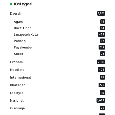
Kategori
Daerah
1,201
Agam
14
Bukit Tinggi
14
Limapuluh Kota
428
Padang
37
Payakumbuh
259
Solok
73
Ekonomi
2,181
Headline
408
Internasional
82
Khazanah
226
Lifestyle
112
Nasional
1,027
Olahraga
79