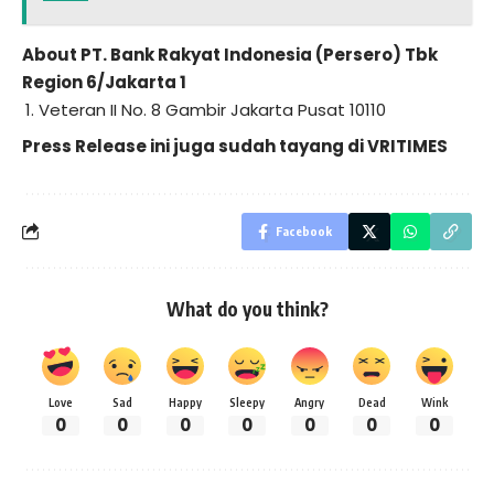
About PT. Bank Rakyat Indonesia (Persero) Tbk
Region 6/Jakarta 1
Veteran II No. 8 Gambir Jakarta Pusat 10110
Press Release ini juga sudah tayang di
VRITIMES
Facebook
What do you think?
Love
Sad
Happy
Sleepy
Angry
Dead
Wink
0
0
0
0
0
0
0