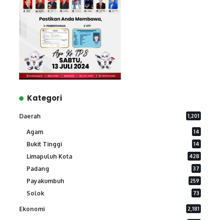
Kategori
Daerah
1,201
Agam
14
Bukit Tinggi
14
Limapuluh Kota
428
Padang
37
Payakumbuh
259
Solok
73
Ekonomi
2,181