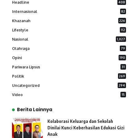
Headline
408
Internasional
82
Khazanah
226
Lifestyle
112
Nasional
1,027
Olahraga
79
Opini
190
Pariwara Lipsus
31
Politik
269
Uncategorized
294
Video
15
Berita Lainnya
Kolaborasi Keluarga dan Sekolah
Dinilai Kunci Keberhasilan Edukasi Gizi
Anak