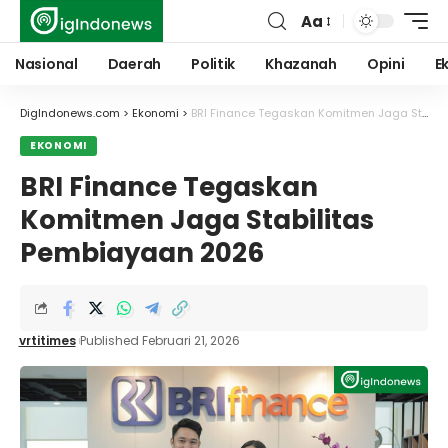
Aa
Font
Resizer
Nasional
Daerah
Politik
Khazanah
Opini
E
DigIndonews.com
>
Ekonomi
>
BRI Finance Tegaskan Komitmen Jaga Stabilitas Pembiayaan 2026
EKONOMI
BRI Finance Tegaskan
Komitmen Jaga Stabilitas
Pembiayaan 2026
vrtitimes
Published Februari 21, 2026